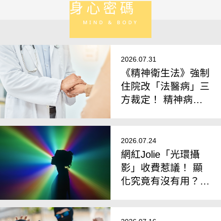
身心密碼
MIND & BODY
2026.07.31
《精神衛生法》強制
住院改「法醫病」三
方裁定！ 精神病患
恐被漏接？ 社區照
護量能成考驗
2026.07.24
網紅Jolie「光環攝
影」收費惹議！ 顯
化究竟有沒有用？
研究揭殘酷落差