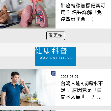
肺癌轉移無標靶藥可
用？ 名醫詳解「免
疫四藥聯合」！
看更多
健康科普
FOOD NUTRITION
2026.08.07
台灣人逾8成喝水不
足！ 原因竟是「白
開水太無聊」？ 營
養師曝無痛喝水妙招