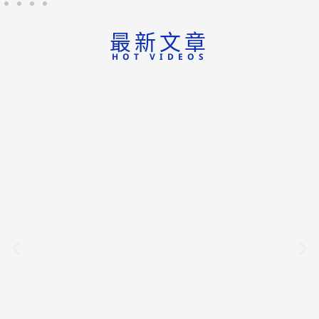
最新文章
HOT VIDEOS
2026.08.07
台灣人逾8成喝水不足！ 原因
竟是「白開水太無聊」？ 營養
師曝無痛喝水妙招
台灣人飲水量普遍不足，許多人以喝湯、手搖飲代
替白開水，卻可能高估真正補水量。范睿珉營養師