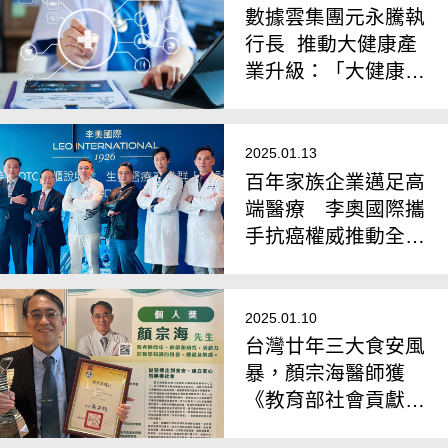
數據雲集團元永騰執
行長 推動大健康產
業升級：「大健康明
星產品孵化器」助力
品牌成長
2025.01.13
百年家族企業邁足高
端醫療 李奧國際攜
手抗癌權威推動全民
無癌願景
2025.01.10
台灣廿年三大食安風
暴，顏宗海醫師獲
《教育部社會貢獻
獎》：傳承「俠醫」