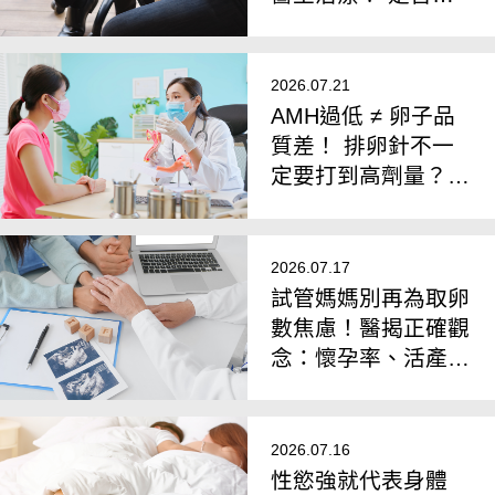
刀要看4件事
2026.07.21
AMH過低 ≠ 卵子品
質差！ 排卵針不一
定要打到高劑量？
醫揭「聯合刺激法」
翻轉卵子品質
2026.07.17
試管媽媽別再為取卵
數焦慮！醫揭正確觀
念：懷孕率、活產率
比任何數據都重要
2026.07.16
性慾強就代表身體