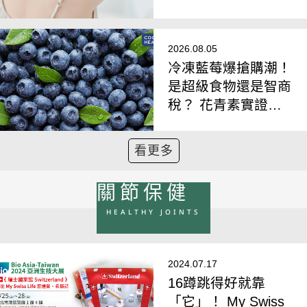
敏關鍵差異
2026.08.05
冷凍藍莓爆搶購潮！
是超級食物還是智商
稅？ 花青素實證好
處一次看懂
看更多
關節保健
HEALTHY JOINTS
2024.07.17
16蹲跳得好就靠
「它」！ My Swiss