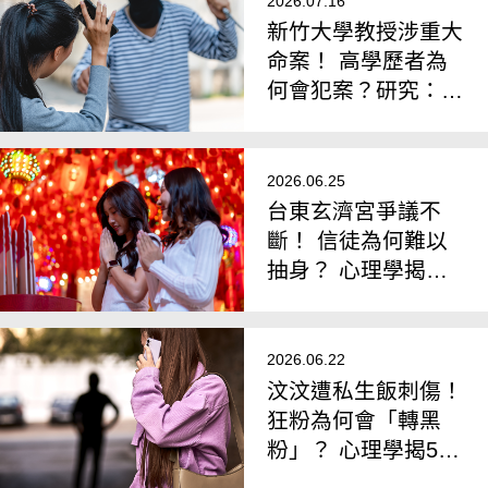
2026.07.16
新竹大學教授涉重大
命案！ 高學歷者為
何會犯案？研究：
「月暈效應」影響個
人判斷
2026.06.25
台東玄濟宮爭議不
斷！ 信徒為何難以
抽身？ 心理學揭
「高控制信仰」4大
機制
2026.06.22
汶汶遭私生飯刺傷！
狂粉為何會「轉黑
粉」？ 心理學揭5大
危險警訊