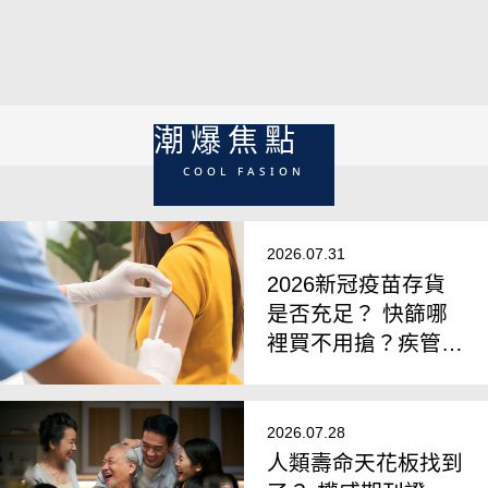
口腔重建權威／鄧晧翔院長專訪
潮爆焦點
COOL FASION
2026.07.31
2026新冠疫苗存貨
是否充足？ 快篩哪
裡買不用搶？疾管
署：公費接種延長至
9月28日
2026.07.28
人類壽命天花板找到