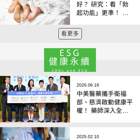
好？ 研究：看「勃
起功能」更準！ 硬
不起來恐影響心臟健
康
看更多
ESG
健康永續
SDGs and ESG
2026.06.18
中美醫藥攜手衛福
部、慈濟啟動健康平
權！ 藥師深入全台
近70場講座，守護
長者用藥安全
2025.02.10