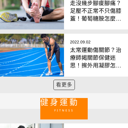
走沒幾步腳痠腳痛？
足壓不正常不只傷膝
蓋！葡萄糖胺怎麼補
才有效？
2022.09.02
太常運動傷關節？治
療師揭關節保健迷
思！擦外用凝膠怎麼
選？
看更多
健身運動
FITNESS