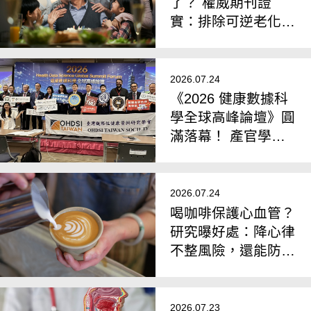
了？ 權威期刊證
實：排除可逆老化，
最長可活到194歲
2026.07.24
《2026 健康數據科
學全球高峰論壇》圓
滿落幕！ 產官學研
各方齊聚，共推真實
世界數據與AI臨床應
用
2026.07.24
喝咖啡保護心血管？
研究曝好處：降心律
不整風險，還能防中
風、心衰竭
2026.07.23