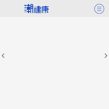
父親節健檢該選哪些項目？ 醫揭必做
父
檢查：40歲以上「攝護腺肥大」是常
中
態
肪