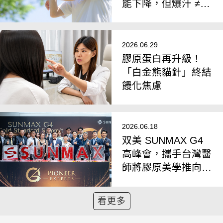
能下降，但爆汗 ≠
會瘦
2026.06.29
膠原蛋白再升級！
「白金熊貓針」終結
饅化焦慮
2026.06.18
双美 SUNMAX G4
高峰會，攜手台灣醫
師將膠原美學推向國
際
看更多