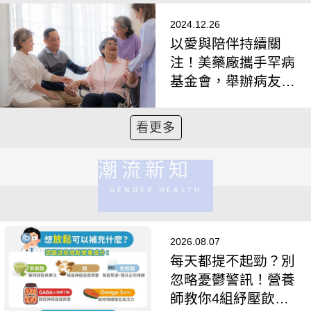
身教典範
2024.12.26
以愛與陪伴持續關
注！美藥廠攜手罕病
基金會，舉辦病友志
工日交流罕病職人
看更多
潮流新知
GENDER HEALTH
2026.08.07
每天都提不起勁？別
忽略憂鬱警訊！營養
師教你4組紓壓飲食