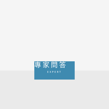
指出，長期缺水不只影響代謝，還可能讓健檢出現
腎結石、尿酸偏高、高血糖與腎功能異常等紅字。
本文整理缺水風險、正確補水原則與4招無痛養成
喝水習慣的方法，幫助你在夏天、冷氣房與忙碌工
作節奏中，也能穩定補足每日所需水分。
專家問答
EXPERT