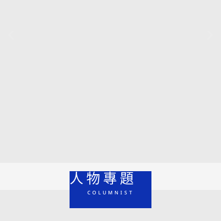
【專家問答集】多囊性卵巢症候群的典型症狀？
除了不孕還會導致肥胖？ 不治療恐影響生育規劃
人物專題
COLUMNIST