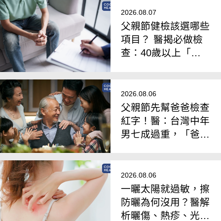
2026.08.07
父親節健檢該選哪些
項目？ 醫揭必做檢
查：40歲以上「攝
護腺肥大」是常態
2026.08.06
父親節先幫爸爸檢查
紅字！醫：台灣中年
男七成過重，「爸爸
肚」恐為脂肪肝徵兆
2026.08.06
一曬太陽就過敏，擦
防曬為何沒用？醫解
析曬傷、熱疹、光過