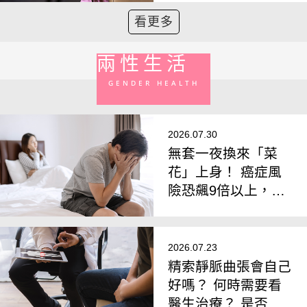
看更多
兩性生活
GENDER HEALTH
2026.07.30
無套一夜換來「菜
花」上身！ 癌症風
險恐飆9倍以上，醫
籲男性更該打HPV疫
苗
2026.07.23
精索靜脈曲張會自己
好嗎？ 何時需要看
醫生治療？ 是否開