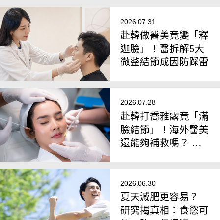
2026.07.31
赴韓做醫美竟變「釋
迦臉」！醫拆解5大
微整結節成因防踩雷
2026.07.28
赴韓打喬雅露竟「滿
臉結節」！海外醫美
還能夠補救嗎？ 醫
解析膠原增生劑施打
風險
2026.06.30
夏天減肥更容易？
研究揭真相：食慾可