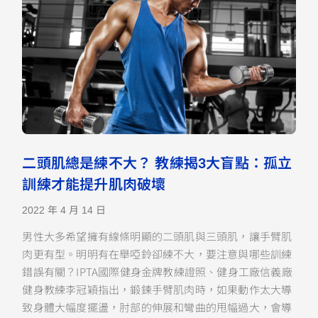
二頭肌總是練不大？ 教練揭3大盲點：孤立
訓練才能提升肌肉破壞
2022 年 4 月 14 日
男性大多希望擁有線條明顯的二頭肌與三頭肌，讓手臂肌
肉更有型。明明有在舉啞鈴卻練不大，要注意與哪些訓練
錯誤有關？IPTA國際健身金牌教練證照、健身工廠信義廠
健身教練李冠穎指出，鍛鍊手臂肌肉時，如果動作太大導
致身體大幅度擺盪，肘部的伸展和彎曲的甩幅過大，會導