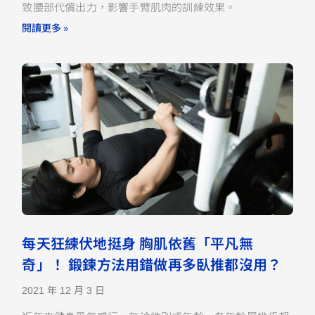
致腰部代償出力，影響手臂肌肉的訓練效果。
閱讀更多 »
每天狂練伏地挺身 胸肌依舊「平凡無
奇」！ 鍛鍊方法用錯做再多臥推都沒用？
2021 年 12 月 3 日