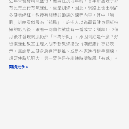
近年來健身風氣盛行，無論性別或年齡，各年齡層幾乎都
有民眾進行有氧運動、重量訓練，因此，網路上也出現許
多健美網紅，教授有關體態鍛鍊的課程內容。其中「胸
肌」訓練看似最為「親民」，許多人以為觀看健身網紅拍
攝的影片後，跟著一同動作就能有一番成果；訓練1、2個
月後才發現胸肌仍然「不為所動」，原因到底是什麼？好
習慣運動教室主理人胡孝新教練接受《潮健康》專訪表
示，無論是去健身房進行臥推、或是在家進行徒手訓練，
想要使胸肌肥大，第一要件是在訓練時讓胸肌「有感」。
閱讀更多 »