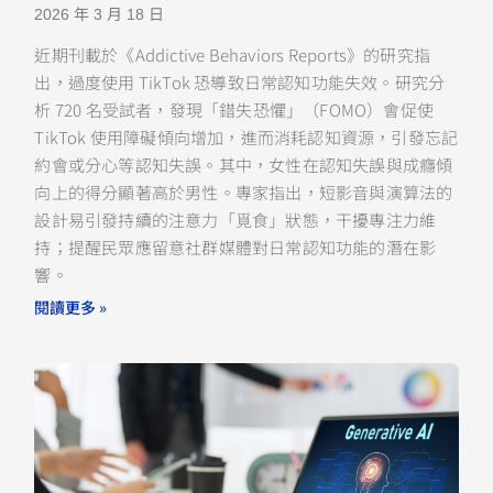
2026 年 3 月 18 日
近期刊載於《Addictive Behaviors Reports》的研究指
出，過度使用 TikTok 恐導致日常認知功能失效。研究分
析 720 名受試者，發現「錯失恐懼」（FOMO）會促使
TikTok 使用障礙傾向增加，進而消耗認知資源，引發忘記
約會或分心等認知失誤。其中，女性在認知失誤與成癮傾
向上的得分顯著高於男性。專家指出，短影音與演算法的
設計易引發持續的注意力「覓食」狀態，干擾專注力維
持；提醒民眾應留意社群媒體對日常認知功能的潛在影
響。
閱讀更多 »