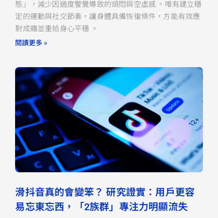
態」，減少因過度警覺導致的煩悶與空虛感 。唯有建立穩
定的運動與社交節奏，讓身體具備恢復條件，方能有效應
對成癮並重拾身心平穩 。
閱讀更多 »
滑抖音真的會變笨？ 研究證實：用戶更容
易忘東忘西，「2族群」專注力明顯流失