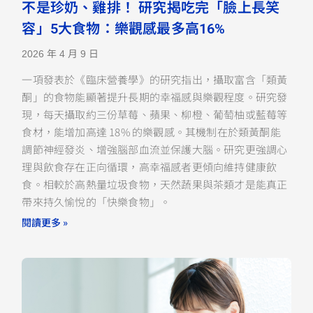
不是珍奶、雞排！ 研究揭吃完「臉上長笑
容」5大食物：樂觀感最多高16%
2026 年 4 月 9 日
一項發表於《臨床營養學》的研究指出，攝取富含「類黃
酮」的食物能顯著提升長期的幸福感與樂觀程度。研究發
現，每天攝取約三份草莓、蘋果、柳橙、葡萄柚或藍莓等
食材，能增加高達 18% 的樂觀感。其機制在於類黃酮能
調節神經發炎、增強腦部血流並保護大腦。研究更強調心
理與飲食存在正向循環，高幸福感者更傾向維持健康飲
食。相較於高熱量垃圾食物，天然蔬果與茶類才是能真正
帶來持久愉悅的「快樂食物」。
閱讀更多 »