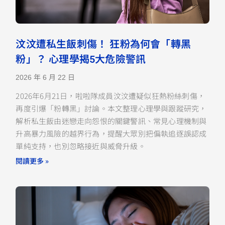
汶汶遭私生飯刺傷！ 狂粉為何會「轉黑
粉」？ 心理學揭5大危險警訊
2026 年 6 月 22 日
2026年6月21日，啦啦隊成員汶汶遭疑似狂熱粉絲刺傷，
再度引爆「粉轉黑」討論。本文整理心理學與跟蹤研究，
解析私生飯由迷戀走向怨恨的關鍵警訊、常見心理機制與
升高暴力風險的越界行為，提醒大眾別把偏執追逐誤認成
單純支持，也別忽略接近與威脅升級。
閱讀更多 »