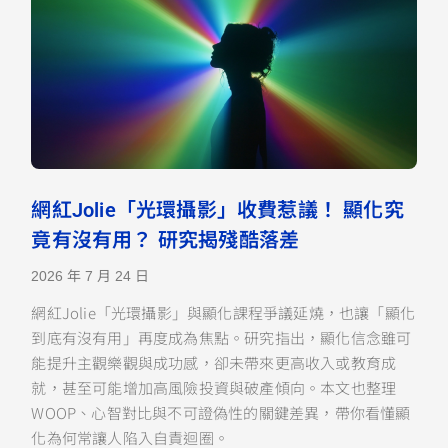
網紅Jolie「光環攝影」收費惹議！ 顯化究
竟有沒有用？ 研究揭殘酷落差
2026 年 7 月 24 日
網紅Jolie「光環攝影」與顯化課程爭議延燒，也讓「顯化
到底有沒有用」再度成為焦點。研究指出，顯化信念雖可
能提升主觀樂觀與成功感，卻未帶來更高收入或教育成
就，甚至可能增加高風險投資與破產傾向。本文也整理
WOOP、心智對比與不可證偽性的關鍵差異，帶你看懂顯
化為何常讓人陷入自責迴圈。