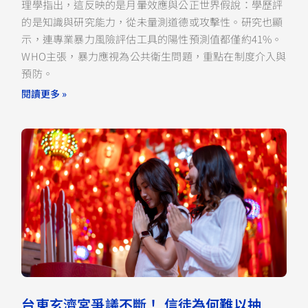
理學指出，這反映的是月暈效應與公正世界假說：學歷評
的是知識與研究能力，從未量測道德或攻擊性。研究也顯
示，連專業暴力風險評估工具的陽性預測值都僅約41%。
WHO主張，暴力應視為公共衛生問題，重點在制度介入與
預防。
閱讀更多 »
台東玄濟宮爭議不斷！ 信徒為何難以抽