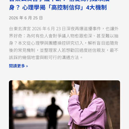
身？ 心理學揭「高控制信仰」4大機制
2026 年 6 月 25 日
台東玄濟宮 2026 年 6 月 23 日深夜再爆滋擾事件，也讓外
界好奇：為何有些人會對爭議人物愈跟愈深、甚至難以抽
身？本文從心理學與團體操控研究切入，解析盲目追隨背
後的常見機制，並整理家人若想勸回過度迷信親友，最不
該踩的幾個地雷與較可行的溝通方法。
閱讀更多 »