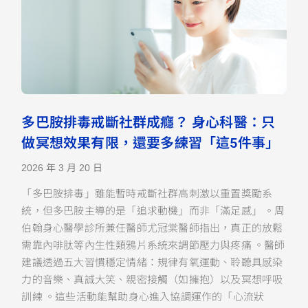
多巴胺排毒戒斷社群成癮？ 身心科醫：只
做冥想效果有限，還要多練習「這5件事」
2026 年 3 月 20 日
「多巴胺排毒」雖能暫時戒斷社群高刺激以重置獎勵系
統，但多巴胺主導的是「追求動機」而非「滿足感」 。周
伯翰身心醫學診所兼任醫師尤冠棠醫師指出，真正的放鬆
需靠內啡肽等內生性類鴉片系統來調節壓力與疼痛 。醫師
建議透過五大習慣穩定情緒：規律有氧運動、聆聽具感染
力的音樂、真誠大笑、親密接觸（如擁抱）以及冥想呼吸
訓練 。這些活動能幫助身心進入協調運作的「心流狀