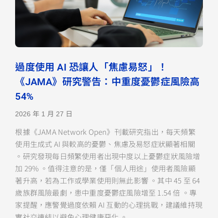
過度使用 AI 恐讓人「焦慮易怒」！
《JAMA》研究警告：中重度憂鬱症風險高
54%
2026 年 1 月 27 日
根據《JAMA Network Open》刊載研究指出，每天頻繁
使用生成式 AI 與較高的憂鬱、焦慮及易怒症狀顯著相關
。研究發現每日頻繁使用者出現中度以上憂鬱症狀風險增
加 29% 。值得注意的是，僅「個人用途」使用者風險顯
著升高，若為工作或學業使用則無此影響 。其中 45 至 64
歲族群風險最劇，患中重度憂鬱症風險增至 1.54 倍 。專
家提醒，應警覺過度依賴 AI 互動的心理挑戰，建議維持現
實社交連結以避免心理健康惡化 。