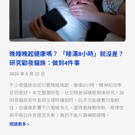
晚睡晚起健康嗎？ 「睡滿8小時」就沒差？
研究勸夜貓族：做到4件事
2026 年 6 月 22 日
不少夜貓族自認只要晚睡晚起、睡滿8小時，精神和效率
反而更好。本文整理時型、社交時差與睡眠規律研究，說
明夜貓族若作息與生理時鐘相符，白天功能確實可能較
佳，但健康影響不只看睡多久，還得看睡眠時點、規律性
與平假日作息是否失衡，真的不能只靠補眠硬撐。
閱讀更多 »