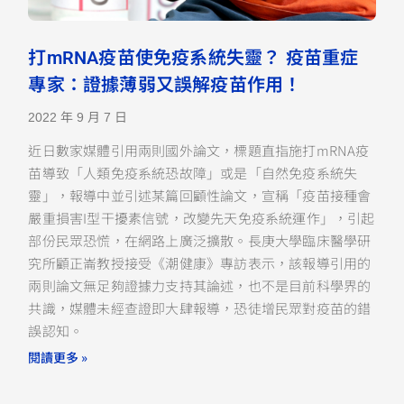
打mRNA疫苗使免疫系統失靈？ 疫苗重症
專家：證據薄弱又誤解疫苗作用！
2022 年 9 月 7 日
近日數家媒體引用兩則國外論文，標題直指施打mRNA疫
苗導致「人類免疫系統恐故障」或是「自然免疫系統失
靈」，報導中並引述某篇回顧性論文，宣稱「疫苗接種會
嚴重損害I型干擾素信號，改變先天免疫系統運作」，引起
部份民眾恐慌，在網路上廣泛擴散。長庚大學臨床醫學研
究所顧正崙教授接受《潮健康》專訪表示，該報導引用的
兩則論文無足夠證據力支持其論述，也不是目前科學界的
共識，媒體未經查證即大肆報導，恐徒增民眾對疫苗的錯
誤認知。
閱讀更多 »