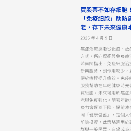
買股票不如存細胞！
「免疫細胞」助防
老，存下未來健康
2025 年 4 月 9 日
癌症治療逐漸從化療、放
方式，邁向標靶與免疫療
萍藥師指出，免疫細胞治
新興趨勢，副作用較少，
傳統療程提升療效。免疫
服務幫助在年輕健康時先
質細胞，未來可用於癌症
老與免疫強化。隨著年齡
疫力會逐漸下降，提前凍
同「健康儲蓄」，是個人
前瞻投資。此策略適用於
群與一般民眾，有望成為2