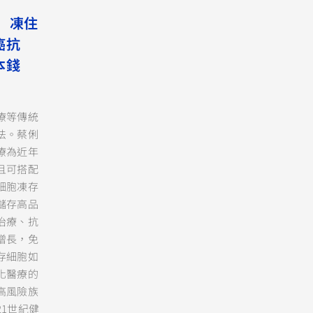
 凍住
癌抗
本錢
療等傳統
法。蔡俐
療為近年
且可搭配
細胞凍存
儲存高品
治療、抗
增長，免
存細胞如
化醫療的
高風險族
1世紀健