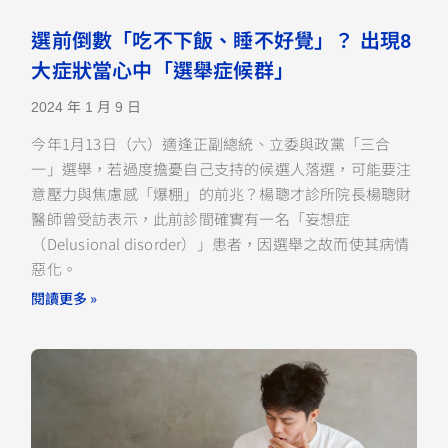
選前倒數「吃不下飯、睡不好覺」？ 出現8
大症狀當心中「選舉症候群」
2024 年 1 月 9 日
今年1月13日（六）適逢正副總統、立委與政黨「三合
一」選舉，若過度擔憂自己支持的候選人落選，可能要注
意壓力與焦慮感「爆棚」的前兆？楊聰才診所院長楊聰財
醫師曾受訪表示，此前診間確實有一名「妄想症
（Delusional disorder）」患者，因選舉之故而使其病情
惡化。
閱讀更多 »