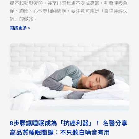
提不起勁與疲勞，甚至出現焦慮不安或憂鬱，引發呼吸急
促、胸悶、心悸等相關問題，要注意可能是「自律神經失
調」的徵兆。
閱讀更多 »
8步驟讓睡眠成為「抗癌利器」！ 名醫分享
高品質睡眠關鍵：不只聽白噪音有用