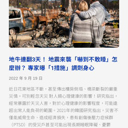
地牛連翻3天！ 地震來襲「嚇到不敢睡」怎
麼辦？ 專家曝「1措施」調劑身心
2022 年 9 月 19 日
近日花東地區不斷，甚至傳出樓房倒塌、橋梁斷裂的嚴重
災情。可別輕忽天災 對人類心理健康的影響！研究指出，
經常暴露於天災人害，對於心理健康的影響程度，可能遠
超出常人能負荷的範圍。2021年的韓國研究指出，災害不
僅能威脅生命、造成經濟損失，患有創傷後壓力症候群
（PTSD）的受災戶甚至可能出現長期睡眠障礙、憂鬱