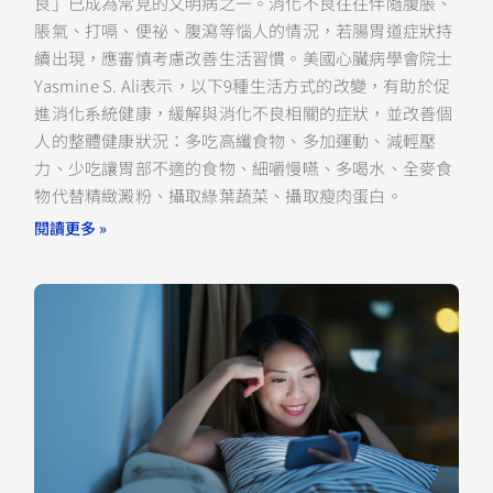
良」已成為常見的文明病之一。消化不良往往伴隨腹脹、
脹氣、打嗝、便祕、腹瀉等惱人的情況，若腸胃道症狀持
續出現，應審慎考慮改善生活習慣。美國心臟病學會院士
Yasmine S. Ali表示，以下9種生活方式的改變，有助於促
進消化系統健康，緩解與消化不良相關的症狀，並改善個
人的整體健康狀況：多吃高纖食物、多加運動、減輕壓
力、少吃讓胃部不適的食物、細嚼慢嚥、多喝水、全麥食
物代替精緻澱粉、攝取綠葉蔬菜、攝取瘦肉蛋白。
閱讀更多 »