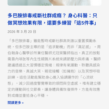
多巴胺排毒戒斷社群成癮？ 身心科醫：只
做冥想效果有限，還要多練習「這5件事」
2026 年 3 月 20 日
「多巴胺排毒」雖能暫時戒斷社群高刺激以重置獎勵系
統，但多巴胺主導的是「追求動機」而非「滿足感」 。周
伯翰身心醫學診所兼任醫師尤冠棠醫師指出，真正的放鬆
需靠內啡肽等內生性類鴉片系統來調節壓力與疼痛 。醫師
建議透過五大習慣穩定情緒：規律有氧運動、聆聽具感染
力的音樂、真誠大笑、親密接觸（如擁抱）以及冥想呼吸
訓練 。這些活動能幫助身心進入協調運作的「心流狀
態」，減少因過度警覺導致的煩悶與空虛感 。唯有建立穩
定的運動與社交節奏，讓身體具備恢復條件，方能有效應
對成癮並重拾身心平穩 。
閱讀更多 »