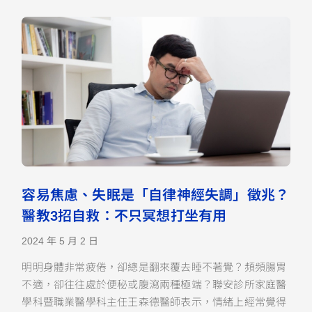
容易焦慮、失眠是「自律神經失調」徵兆？
醫教3招自救：不只冥想打坐有用
2024 年 5 月 2 日
明明身體非常疲倦，卻總是翻來覆去睡不著覺？頻頻腸胃
不適，卻往往處於便秘或腹瀉兩種極端？聯安診所家庭醫
學科暨職業醫學科主任王森德醫師表示，情緒上經常覺得