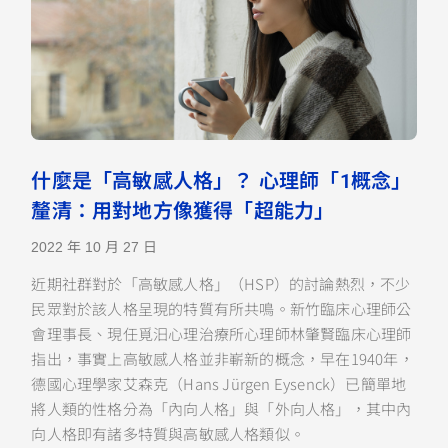
什麼是「高敏感人格」？ 心理師「1概念」
釐清：用對地方像獲得「超能力」
2022 年 10 月 27 日
近期社群對於「高敏感人格」（HSP）的討論熱烈，不少
民眾對於該人格呈現的特質有所共鳴。新竹臨床心理師公
會理事長、現任覓汨心理治療所心理師林肇賢臨床心理師
指出，事實上高敏感人格並非嶄新的概念，早在1940年，
德國心理學家艾森克（Hans Jürgen Eysenck）已簡單地
將人類的性格分為「內向人格」與「外向人格」，其中內
向人格即有諸多特質與高敏感人格類似。