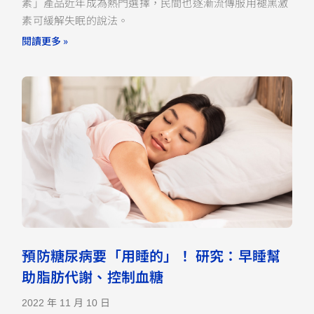
素」產品近年成為熱門選擇，民間也逐漸流傳服用褪黑激
素可緩解失眠的說法。
閱讀更多 »
預防糖尿病要「用睡的」！ 研究：早睡幫
助脂肪代謝、控制血糖
2022 年 11 月 10 日