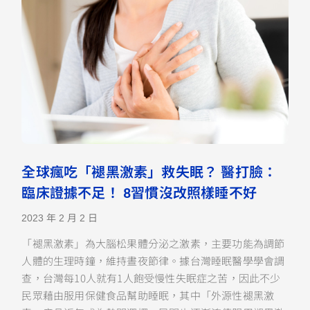
全球瘋吃「褪黑激素」救失眠？ 醫打臉：
臨床證據不足！ 8習慣沒改照樣睡不好
2023 年 2 月 2 日
「褪黑激素」為大腦松果體分泌之激素，主要功能為調節
人體的生理時鐘，維持晝夜節律。據台灣睡眠醫學學會調
查，台灣每10人就有1人飽受慢性失眠症之苦，因此不少
民眾藉由服用保健食品幫助睡眠，其中「外源性褪黑激