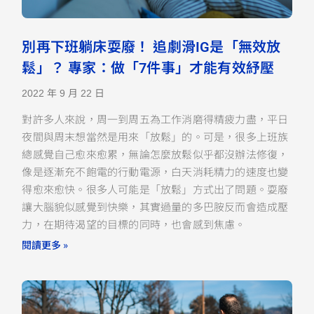
別再下班躺床耍廢！ 追劇滑IG是「無效放
鬆」？ 專家：做「7件事」才能有效紓壓
2022 年 9 月 22 日
對許多人來說，周一到周五為工作消磨得精疲力盡，平日
夜間與周末想當然是用來「放鬆」的。可是，很多上班族
總感覺自己愈來愈累，無論怎麼放鬆似乎都沒辦法修復，
像是逐漸充不飽電的行動電源，白天消耗精力的速度也變
得愈來愈快。很多人可能是「放鬆」方式出了問題。耍廢
讓大腦貌似感覺到快樂，其實過量的多巴胺反而會造成壓
力，在期待渴望的目標的同時，也會感到焦慮。
閱讀更多 »