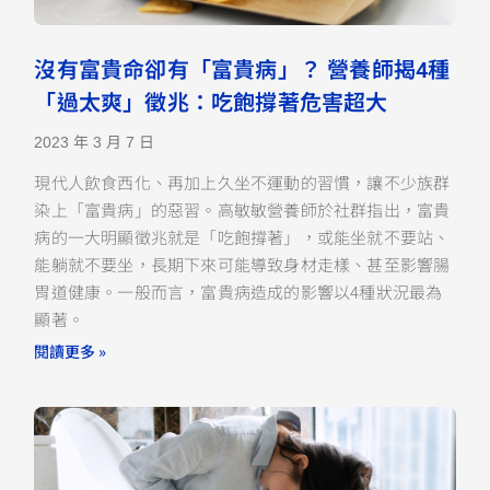
沒有富貴命卻有「富貴病」？ 營養師揭4種
「過太爽」徵兆：吃飽撐著危害超大
2023 年 3 月 7 日
現代人飲食西化、再加上久坐不運動的習慣，讓不少族群
染上「富貴病」的惡習。高敏敏營養師於社群指出，富貴
病的一大明顯徵兆就是「吃飽撐著」，或能坐就不要站、
能躺就不要坐，長期下來可能導致身材走樣、甚至影響腸
胃道健康。一般而言，富貴病造成的影響以4種狀況最為
顯著。
閱讀更多 »