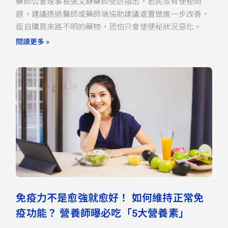
藥師公會理事長張文靜藥師受訪指出，若民眾有便秘問
題，建議透過醫師或藥師端協助建議處置做進一步改善，
逕自購買來路不明的藥物，恐怕只會使便秘狀況惡化。
閱讀更多 »
免疫力不是愈強就愈好！ 如何維持正常免
疫功能？ 營養師曝必吃「5大營養素」