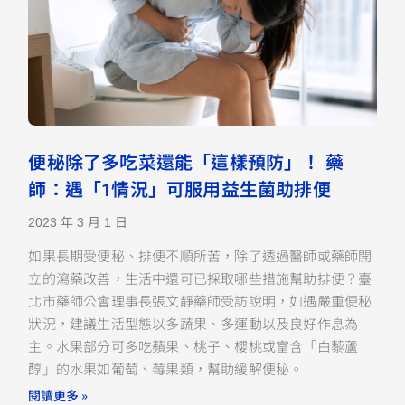
便秘除了多吃菜還能「這樣預防」！ 藥
師：遇「1情況」可服用益生菌助排便
2023 年 3 月 1 日
如果長期受便秘、排便不順所苦，除了透過醫師或藥師開
立的瀉藥改善，生活中還可已採取哪些措施幫助排便？臺
北市藥師公會理事長張文靜藥師受訪說明，如遇嚴重便秘
狀況，建議生活型態以多蔬果、多運動以及良好作息為
主。水果部分可多吃蘋果、桃子、櫻桃或富含「白藜蘆
醇」的水果如葡萄、莓果類，幫助緩解便秘。
閱讀更多 »