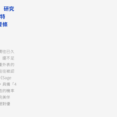
 研究
大特
要條
嚮往已久
」還不足
重外表的
往往被認
Sage
出，具備「4
性的機率
完美伴
絕對優