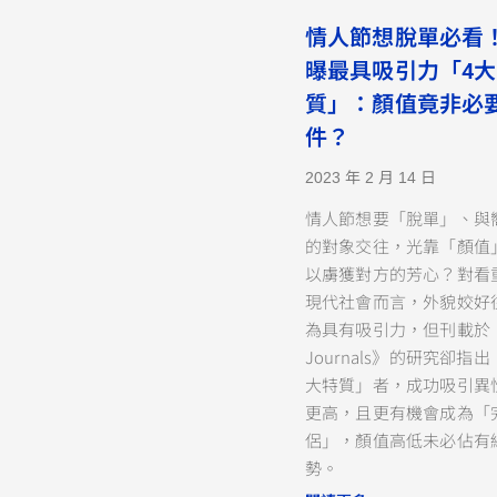
情人節想脫單必看！
曝最具吸引力「4
質」：顏值竟非必
件？
2023 年 2 月 14 日
情人節想要「脫單」、與
的對象交往，光靠「顏值
以虜獲對方的芳心？對看
現代社會而言，外貌姣好
為具有吸引力，但刊載於《
Journals》的研究卻指
大特質」者，成功吸引異
更高，且更有機會成為「
侶」，顏值高低未必佔有
勢。