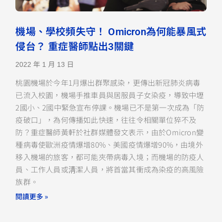
機場、學校頻失守！ Omicron為何能暴風式
侵台？ 重症醫師點出3關鍵
2022 年 1 月 13 日
桃園機場於今年1月爆出群聚感染，更傳出新冠肺炎病毒
已流入校園，機場手推車員與居服員子女染疫，導致中壢
2國小、2國中緊急宣布停課。機場已不是第一次成為「防
疫破口」，為何傳播如此快速，往往令相關單位猝不及
防？重症醫師黃軒於社群媒體發文表示，由於Omicron變
種病毒使歐洲疫情爆增80%、美國疫情爆增90%，由境外
移入機場的旅客，都可能夾帶病毒入境；而機場的防疫人
員、工作人員或淸潔人員，將首當其衝成為染疫的高風險
族群。
閱讀更多 »