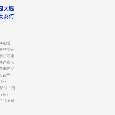
是大腦
動為何
無論減
法堅持完
原因可能
灣師範大
講座教授
訪表示，
EF，
）的一部份，而
行長」，
成目標最