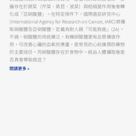
遍存在於蔬菜（芹菜、萵苣、波菜）與經細菌作用後會轉
化成「亞硝酸鹽」。在特定條件下，國際癌症研究中心
(International Agency for Research on Cancer, IARC)將攝
取硝酸鹽及亞硝酸鹽，定義為對人類「可能致癌」(2A)。
不過，硝酸鹽的用途廣泛，有機硝酸鹽更有血管擴張作
用，可改善心臟的血氧供應量，是常見的心絞痛預防藥物
的主要成份。而硝酸鹽存在於食物中，經由人體攝取後是
否真會導致癌症？
閱讀更多 »