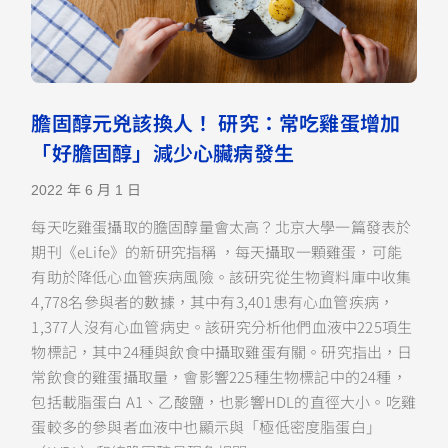
膽固醇元兇該換人！ 研究：常吃雞蛋增加
「好膽固醇」減少心臟病發生
2022 年 6 月 1 日
每天吃雞蛋攝取的膽固醇量會太高？北京大學一篇發表於
期刊《eLife》的新研究指稱 ，每天攝取一顆雞蛋，可能
有助於降低心血管疾病風險。該研究從生物資料庫中收集
4,778名參與者的數據，其中有3,401患有心血管疾病，
1,377人沒有心血管病史。該研究分析他們血液中225項生
物標記，其中24種與飲食中攝取雞蛋有關。研究指出，日
常飲食的雞蛋攝取量，會影響225種生物標記中的24種，
包括載脂蛋白 A1、乙酸鹽，也影響HDL的直徑大小。吃雞
蛋較多的參與者血液中也顯示與「極低密度脂蛋白」