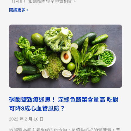
（LVDL）和總膽固醇呈現負相關。
閱讀更多 »
硝酸鹽致癌迷思！ 深綠色蔬菜含量高 吃對
可降3成心血管風險？
2022 年 2 月 16 日
硝酸鹽為氮與氧組成的化合物，是植物的必須營養素，普