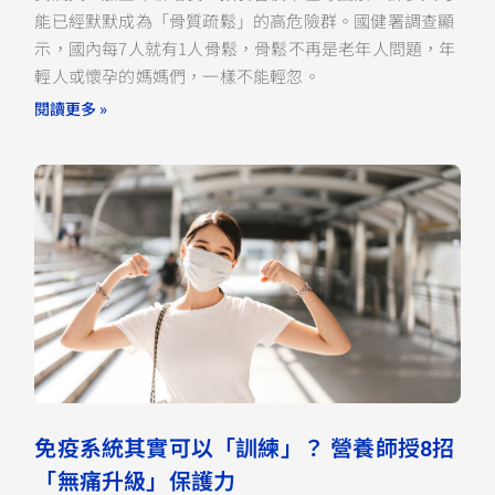
能已經默默成為「骨質疏鬆」的高危險群。國健署調查顯
示，國內每7人就有1人骨鬆，骨鬆不再是老年人問題，年
輕人或懷孕的媽媽們，一樣不能輕忽。
閱讀更多 »
免疫系統其實可以「訓練」？ 營養師授8招
「無痛升級」保護力