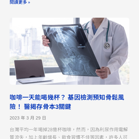
閱讀更多 »
咖啡一天能喝幾杯？ 基因檢測預知骨鬆風
險！ 醫揭存骨本3關鍵
2023 年 3 月 29 日
台灣平均一年喝掉28億杯咖啡，然而，因為利尿作用電解
質流失，加上年齡增長、飲食習慣不佳等因素，許多人可