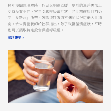
過年期間氣溫驟降，近日又明顯回暖，劇烈的溫差再加上
空氣品質不佳，容易引起呼吸道症狀；若此前確診目前仍
受「長新冠」所苦，咳嗽或呼吸道不適的狀況可能因此加
劇。余朱青營養師於社群指出，除了就醫釐清症狀，平時
也可以攝取特定飲食保護呼吸道。
閱讀更多 »