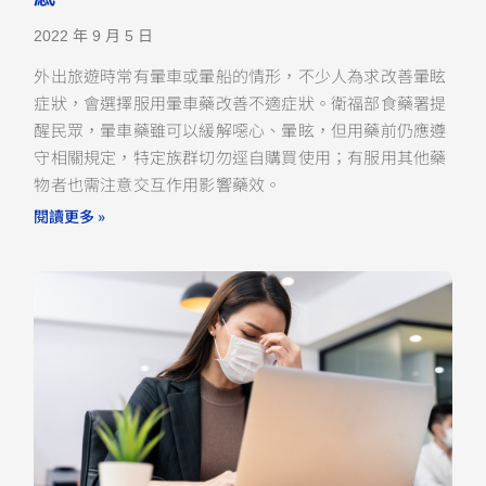
2022 年 9 月 5 日
外出旅遊時常有暈車或暈船的情形，不少人為求改善暈眩
症狀，會選擇服用暈車藥改善不適症狀。衛福部食藥署提
醒民眾，暈車藥雖可以緩解噁心、暈眩，但用藥前仍應遵
守相關規定，特定族群切勿逕自購買使用；有服用其他藥
物者也需注意交互作用影響藥效。
閱讀更多 »