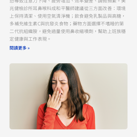
恐導致注意力下降、疲勞增加、效率變差、請假頻繁。美
兆健檢診所耳鼻喉科成和平醫師建議從三方面改善：環境
上保持清潔、使用空氣清淨機；飲食避免乳製品與高糖，
多補充維生素C與抗發炎食物；藥物方面選擇不嗜睡的第
二代抗組織胺，避免過量使用鼻收縮噴劑，幫助上班族穩
定健康與工作表現。
閱讀更多 »