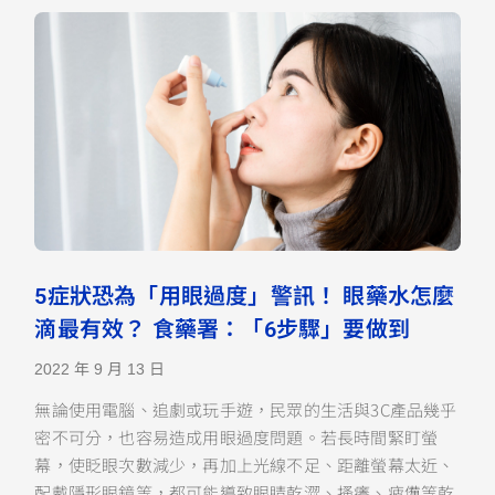
5症狀恐為「用眼過度」警訊！ 眼藥水怎麼
滴最有效？ 食藥署：「6步驟」要做到
2022 年 9 月 13 日
無論使用電腦、追劇或玩手遊，民眾的生活與3C產品幾乎
密不可分，也容易造成用眼過度問題。若長時間緊盯螢
幕，使眨眼次數減少，再加上光線不足、距離螢幕太近、
配戴隱形眼鏡等，都可能導致眼睛乾澀、搔癢、疲憊等乾