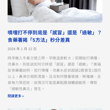
噴嚏打不停到底是「感冒」還是「過敏」？
食藥署揭「5方法」秒分差異
2024 年 1 月 12 日
時序進入冬春交替之際，早晚溫差較大；若開始打噴嚏、
流鼻水，到底該如何分辨是「感冒」還是「過敏」？衛福
部食藥署說明，若打噴嚏、流鼻水症狀超過2週甚至1個月
以上，鼻涕也相對清澈，且沒有伴隨著發燒、喉嚨痛、全
身無力等症狀，該情況可能是鼻黏膜接觸過敏原，導致
「過敏性鼻炎」發生。
閱讀更多 »