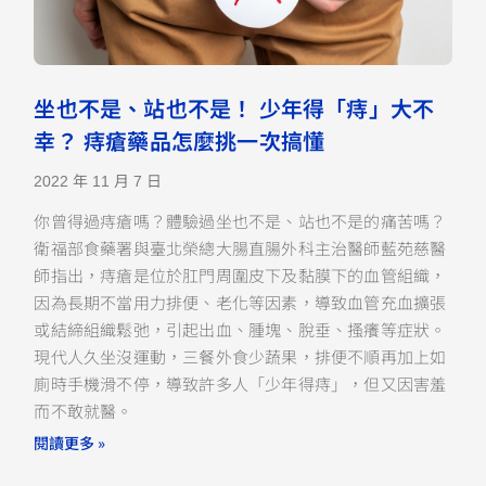
坐也不是、站也不是！ 少年得「痔」大不
幸？ 痔瘡藥品怎麼挑一次搞懂
2022 年 11 月 7 日
你曾得過痔瘡嗎？體驗過坐也不是、站也不是的痛苦嗎？
衛福部食藥署與臺北榮總大腸直腸外科主治醫師藍苑慈醫
師指出，痔瘡是位於肛門周圍皮下及黏膜下的血管組織，
因為長期不當用力排便、老化等因素，導致血管充血擴張
或結締組織鬆弛，引起出血、腫塊、脫垂、搔癢等症狀。
現代人久坐沒運動，三餐外食少蔬果，排便不順再加上如
廁時手機滑不停，導致許多人「少年得痔」，但又因害羞
而不敢就醫。
閱讀更多 »