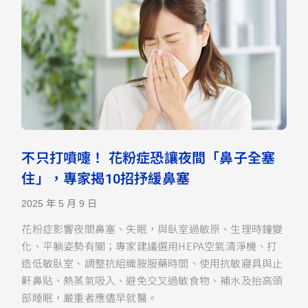
不只打噴嚏！ 花粉症恐讓夜間「鼻子全塞
住」，專家揭10招抒緩鼻塞
2025 年 5 月 9 日
花粉症影響夜間鼻塞、失眠，與臥室過敏原、生理時鐘變
化、平躺姿勢有關；專家建議選用HEPA空氣清淨機、打
造低敏臥室、調整抗組織胺服藥時間、使用抗敏寢具與止
鼾鼻貼、熱蒸氣吸入、避免交叉過敏食物、補水及抬高頭
部睡眠，嚴重者應儘早就醫。