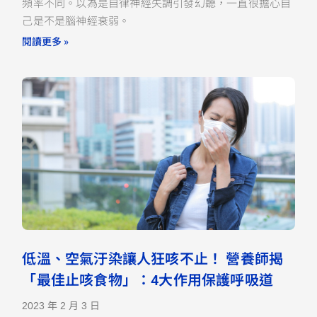
頻率不同。以為是自律神經失調引發幻聽，一直很擔心自
己是不是腦神經衰弱。
閱讀更多 »
低溫、空氣汙染讓人狂咳不止！ 營養師揭
「最佳止咳食物」：4大作用保護呼吸道
2023 年 2 月 3 日