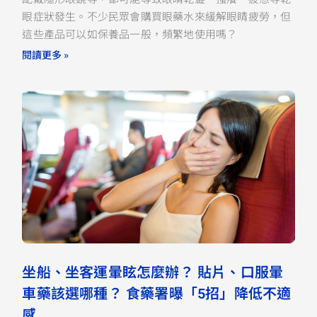
眼症狀發生。不少民眾會購買眼藥水來緩解眼睛疲勞，但
這些產品可以如保養品一般，頻繁地使用嗎？
閱讀更多 »
坐船、坐客運暈眩怎麼辦？ 貼片、口服暈
車藥該選哪種？ 食藥署曝「5招」降低不適
感