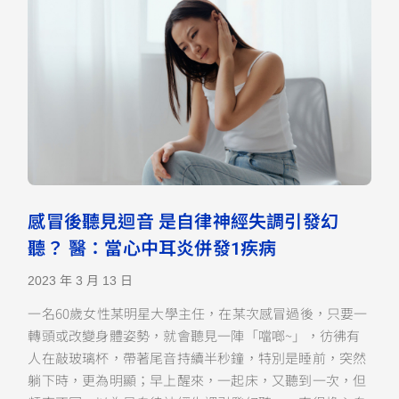
感冒後聽見迴音 是自律神經失調引發幻
聽？ 醫：當心中耳炎併發1疾病
2023 年 3 月 13 日
一名60歲女性某明星大學主任，在某次感冒過後，只要一
轉頭或改變身體姿勢，就會聽見一陣「噹啷~」，彷彿有
人在敲玻璃杯，帶著尾音持續半秒鐘，特別是睡前，突然
躺下時，更為明顯；早上醒來，一起床，又聽到一次，但