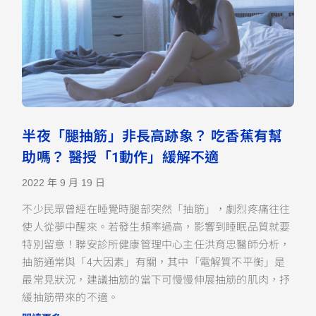
半夜「腿抽筋」非長高跡象？ 吃香蕉有幫
助嗎？ 醫授「1動作」緩解不適
2022 年 9 月 19 日
不少民眾曾經在睡覺時腿部突然「抽筋」，劇烈疼痛往往
使人從夢中醒來。若發生頻率過高，影響到睡眠品質就要
特別留意！聯安診所健康管理中心主任洪育忠醫師分析，
抽筋通常與「4大因素」有關，其中「電解質不平衡」是
最常見狀況，建議抽筋的當下可慢慢伸展抽筋的肌肉，抒
緩抽筋帶來的不適。