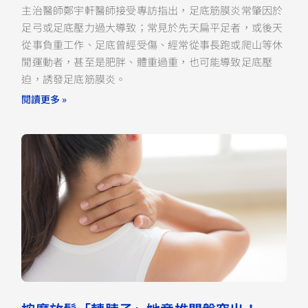
主治醫師鄭宇軒醫師接受專訪指出，足底筋膜炎常肇因於
足弓或足底壓力過大導致；常見於先天扁平足者，或後天
從事負重工作、足底曾經受傷、經常從事長跑或爬山等休
閒運動者，甚至是肥胖、體重過重，也可能導致足底壓
迫，誘發足底筋膜炎。
閱讀更多 »