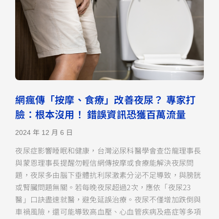
網瘋傳「按摩、食療」改善夜尿？ 專家打
臉：根本沒用！ 錯誤資訊恐獲百萬流量
2024 年 12 月 6 日
夜尿症影響睡眠和健康，台灣泌尿科醫學會查岱龍理事長
與蒙恩理事長提醒勿輕信網傳按摩或食療能解決夜尿問
題，夜尿多由腦下垂體抗利尿激素分泌不足導致，與膀胱
或腎臟問題無關。若每晚夜尿超過2次，應依「夜尿23
醫」口訣盡速就醫，避免延誤治療。夜尿不僅增加跌倒與
車禍風險，還可能導致高血壓、心血管疾病及癌症等多項