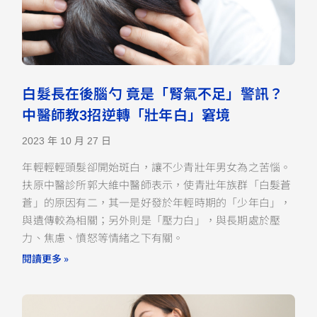
白髮長在後腦勺 竟是「腎氣不足」警訊？
中醫師教3招逆轉「壯年白」窘境
2023 年 10 月 27 日
年輕輕輕頭髮卻開始斑白，讓不少青壯年男女為之苦惱。
扶原中醫診所郭大維中醫師表示，使青壯年族群「白髮蒼
蒼」的原因有二，其一是好發於年輕時期的「少年白」，
與遺傳較為相關；另外則是「壓力白」，與長期處於壓
力、焦慮、憤怒等情緒之下有關。
閱讀更多 »