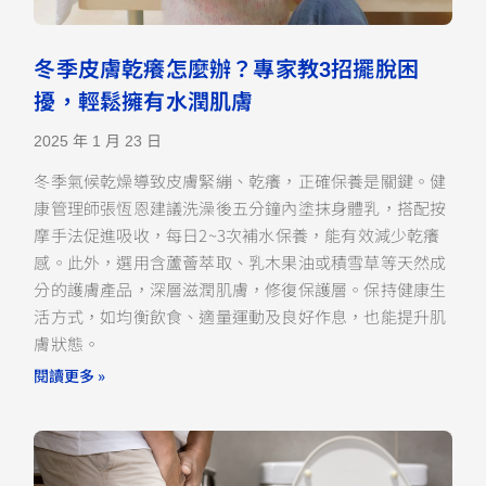
冬季皮膚乾癢怎麼辦？專家教3招擺脫困
擾，輕鬆擁有水潤肌膚
2025 年 1 月 23 日
冬季氣候乾燥導致皮膚緊繃、乾癢，正確保養是關鍵。健
康管理師張恆恩建議洗澡後五分鐘內塗抹身體乳，搭配按
摩手法促進吸收，每日2~3次補水保養，能有效減少乾癢
感。此外，選用含蘆薈萃取、乳木果油或積雪草等天然成
分的護膚產品，深層滋潤肌膚，修復保護層。保持健康生
活方式，如均衡飲食、適量運動及良好作息，也能提升肌
膚狀態。
閱讀更多 »