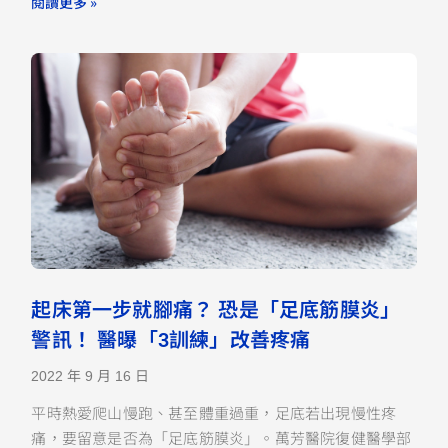
閱讀更多 »
起床第一步就腳痛？ 恐是「足底筋膜炎」
警訊！ 醫曝「3訓練」改善疼痛
2022 年 9 月 16 日
平時熱愛爬山慢跑、甚至體重過重，足底若出現慢性疼
痛，要留意是否為「足底筋膜炎」。萬芳醫院復健醫學部