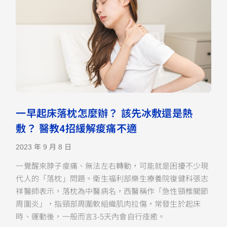
一早起床落枕怎麼辦？ 該先冰敷還是熱
敷？ 醫教4招緩解痠痛不適
2023 年 9 月 8 日
一覺醒來脖子痠痛、無法左右轉動，可能就是困擾不少現
代人的「落枕」問題。衛生福利部樂生療養院復健科張志
祥醫師表示，落枕為中醫病名，西醫稱作「急性頸椎關節
周圍炎」，指頸部周圍軟組織肌肉拉傷，常發生於起床
時、運動後，一般而言3-5天內會自行痊癒。