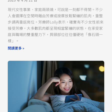
2023 年 4 月 21 日
現代女性事業、家庭兩頭燒，可說是一刻都不得閒。不少
人會選擇在空閒時藉由芳療或按摩放鬆緊繃的肌肉，重整
步調再重返崗位。芳療師Lolly表示，確實有不少女性前來
接受芳療，大多數肌肉都呈現相當緊繃的狀態，在承受家
庭與職場的雙重壓力下，肩頸部位往往僵硬地「像石頭一
樣」。
閱讀更多 »