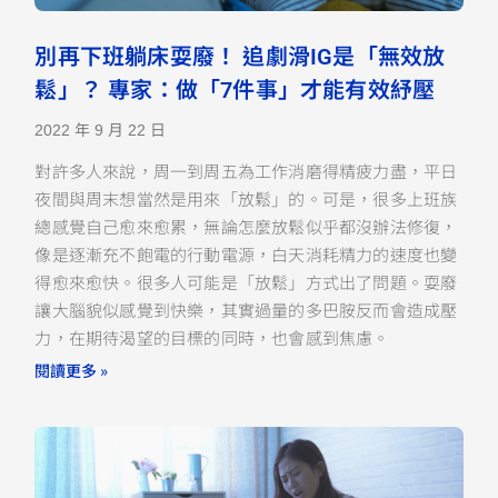
別再下班躺床耍廢！ 追劇滑IG是「無效放
鬆」？ 專家：做「7件事」才能有效紓壓
2022 年 9 月 22 日
對許多人來說，周一到周五為工作消磨得精疲力盡，平日
夜間與周末想當然是用來「放鬆」的。可是，很多上班族
總感覺自己愈來愈累，無論怎麼放鬆似乎都沒辦法修復，
像是逐漸充不飽電的行動電源，白天消耗精力的速度也變
得愈來愈快。很多人可能是「放鬆」方式出了問題。耍廢
讓大腦貌似感覺到快樂，其實過量的多巴胺反而會造成壓
力，在期待渴望的目標的同時，也會感到焦慮。
閱讀更多 »