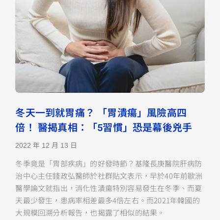
冬天一到就胃痛？ 「胃潰瘍」風險高四
倍！ 醫揭真相：「5習慣」恐是幕後兇手
2022 年 12 月 13 日
冬季竟是「胃部疾病」的好發時節？基隆長庚醫院肝病防
治中心主任錢政弘醫師於社群貼文表示，早於40年前歐洲
醫學論文就指出，消化性潰瘍特別容易發生在冬季、而夏
天最少發生，患病率相差最多4倍左右。而2021年韓國的
大規模回溯分析報告，也揭露了相似的結果。