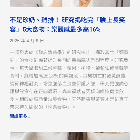
不是珍奶、雞排！ 研究揭吃完「臉上長笑
容」5大食物：樂觀感最多高16%
2026 年 4 月 9 日
一項發表於《臨床營養學》的研究指出，攝取富含「類黃
酮」的食物能顯著提升長期的幸福感與樂觀程度。研究發
現，每天攝取約三份草莓、蘋果、柳橙、葡萄柚或藍莓等
食材，能增加高達 18% 的樂觀感。其機制在於類黃酮能
調節神經發炎、增強腦部血流並保護大腦。研究更強調心
理與飲食存在正向循環，高幸福感者更傾向維持健康飲
食。相較於高熱量垃圾食物，天然蔬果與茶類才是能真正
帶來持久愉悅的「快樂食物」。
閱讀更多 »