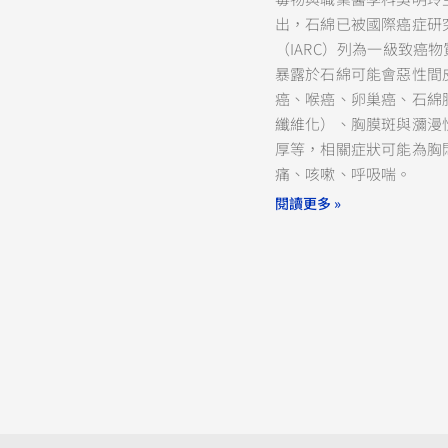
出，石綿已被國際癌症研
（IARC）列為一級致癌
暴露於石綿可能會惡性間
癌、喉癌、卵巢癌、石綿
纖維化）、胸膜斑與瀰漫
厚等，相關症狀可能為胸
痛、咳嗽、呼吸喘。
閱讀更多 »