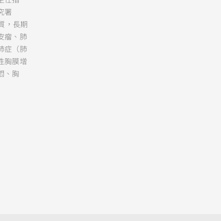
究署
物質，長期
皮瘤、肺
肺症（肺
性胸膜增
悶、胸