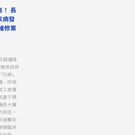
！ 長
疾病發
維修業
任鍋爐維
行維修與保
「石綿」
痛、呼吸
技工竟罹
其妻子積
遍各大醫
的原因，
作接觸到
榮總臨床
主任指