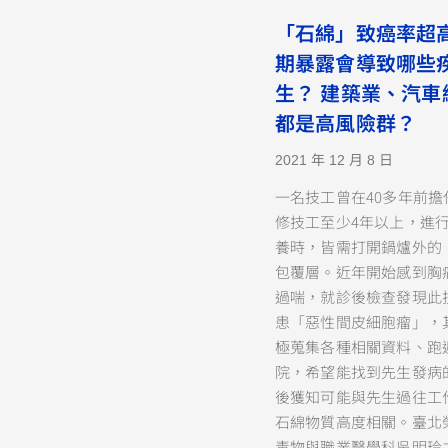
「石綿」致癌率超高
期暴露會導致哪些
生？ 建築業、汽車
都是高風險群？
2021 年 12 月 8 日
一名技工曾在40多年前擔
修技工至少4年以上，進
養時，皆需打開鍋爐外的
包覆層。近年開始感到胸
過喘，就診後檢查發現此
患「惡性間皮細胞瘤」，
極蒐集各種相關資料、跑
院，希望能找到先生發病
後獲知可能與先生過往工
石綿物質高度相關。臺北
毒物與職業醫學科吳明玲