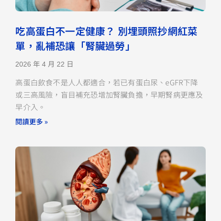
吃高蛋白不一定健康？ 別埋頭照抄網紅菜
單，亂補恐讓「腎臟過勞」
2026 年 4 月 22 日
高蛋白飲食不是人人都適合，若已有蛋白尿、eGFR下降
或三高風險，盲目補充恐增加腎臟負擔，早期腎病更應及
早介入。
閱讀更多 »