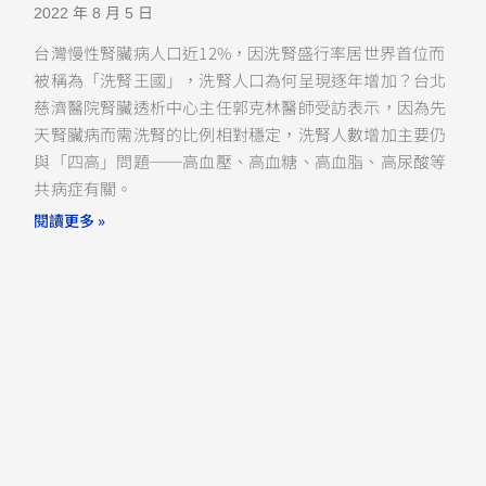
2022 年 8 月 5 日
台灣慢性腎臟病人口近12%，因洗腎盛行率居世界首位而
被稱為「洗腎王國」，洗腎人口為何呈現逐年增加？台北
慈濟醫院腎臟透析中心主任郭克林醫師受訪表示，因為先
天腎臟病而需洗腎的比例相對穩定，洗腎人數增加主要仍
與「四高」問題──高血壓、高血糖、高血脂、高尿酸等
共病症有關。
閱讀更多 »