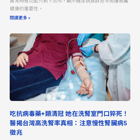
異常時腎功能只剩下30%，顯示糖尿病族群及早照護腎臟
健康的重要性。
閱讀更多 »
吃抗病毒藥+類清冠 她在洗腎室門口猝死！
醫揭台灣高洗腎率真相：注意慢性腎臟病5
徵兆