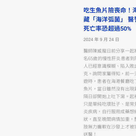
吃生魚片險喪命！
藏「海洋弧菌」 醫
死亡率恐超過50%
2024 年 9 月 24 日
醫師陳威龍日前分享一起
名65歲的慢性肝炎患者到
人已經意識模糊、陷入敗
克。詢問家屬得知，前一
遊時，患者在海港餐廳吃
魚片，當日雖然沒有出現
隔日卻開始上吐下瀉。起
只是單純吃壞肚子、是常
炎疾病，自行服用成藥想
狀，直至晚間病情加重，
肢無力癱軟在沙發上才被
送醫！