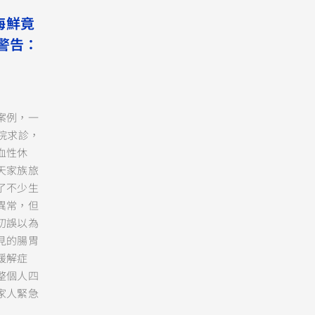
海鮮竟
警告：
案例，一
院求診，
血性休
天家族旅
了不少生
異常，但
初誤以為
見的腸胃
緩解症
整個人四
家人緊急