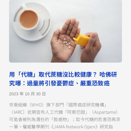
用「代糖」取代蔗糖沒比較健康？ 哈佛研
究曝：過量將引發憂鬱症、嚴重恐致癌
2023 年 10 月 30 日
世衛組織（WHO）旗下部門「國際癌症研究機構」
（IARC）近期宣布人工代糖「阿斯巴甜」（Aspartame）
可能會被列為潛在的「致癌物」；如今代糖的危害恐再添
一筆。權威醫學期刊《JAMA Network Open》研究指