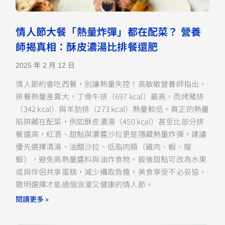
情人節大餐「熱量炸彈」都在配菜？ 營養
師揭真相：酥皮濃湯比排餐還肥
2025 年 2 月 12 日
情人節約會吃西餐，別讓熱量失控！高敏敏營養師指出，
排餐熱量差異大，丁骨牛排（697 kcal）最高，而烤豬排
（342 kcal）與羊肋排（273 kcal）熱量較低。真正的熱量
陷阱藏在配菜，例如酥皮濃湯（450 kcal）甚至比部分排
餐還高，紅酒、甜點與濃醬沙拉更是隱藏熱量炸彈。建議
優先選擇清湯、油醋沙拉、低脂肉類（雞肉、蝦、龍
蝦），避免高熱量醬料與油炸食物。飯後甜點可改為水果
或與伴侶共享蛋糕，減少攝取負擔。美食享受不必妥協，
聰明選擇才能過個浪漫又健康的情人節。
閱讀更多 »