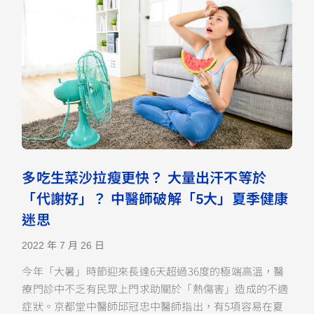
多吃生菜沙拉瘦更快？ 大量出汗不等於
「代謝好」？ 中醫師破解「5大」夏季健康
迷思
2022 年 7 月 26 日
今年「大暑」時節迎來長達6天超過36度的極端高溫，醫
療門診中不乏有民眾上門求助關於「熱傷害」造成的不適
症狀。京都堂中醫師邱冠忠中醫師指出，有5項容易在夏