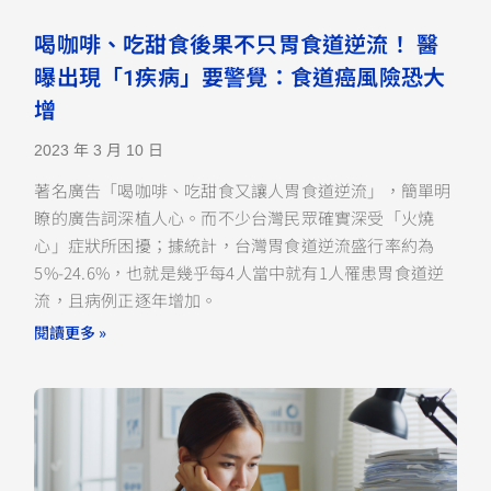
喝咖啡、吃甜食後果不只胃食道逆流！ 醫
曝出現「1疾病」要警覺：食道癌風險恐大
增
2023 年 3 月 10 日
著名廣告「喝咖啡、吃甜食又讓人胃食道逆流」，簡單明
瞭的廣告詞深植人心。而不少台灣民眾確實深受「火燒
心」症狀所困擾；據統計，台灣胃食道逆流盛行率約為
5%-24.6%，也就是幾乎每4人當中就有1人罹患胃食道逆
流，且病例正逐年增加。
閱讀更多 »