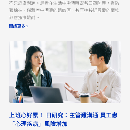
不只皮膚問題。患者在生活中需時時配戴口罩防塵，提防
著棉被、儲藏室中潛藏的過敏原，甚至連接近最愛的寵物
都會搔癢難耐。
閱讀更多 »
上班心好累！ 日研究：主管難溝通 員工患
「心理疾病」風險增加