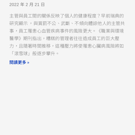
2022 年 2 月 21 日
主管與員工間的關係反映了個人的健康程度？早前瑞典的
研究顯示 ，與賞罰不公、武斷、不傾向體諒他人的主管共
事，員工罹患心血管疾病事件的風險更大。《職業與環境
醫學》期刊指出，糟糕的管理者往往造成員工的巨大壓
力，且隨著時間推移，這種壓力將使罹患心臟病風險將如
「滾雪球」般逐步攀升。
閱讀更多 »