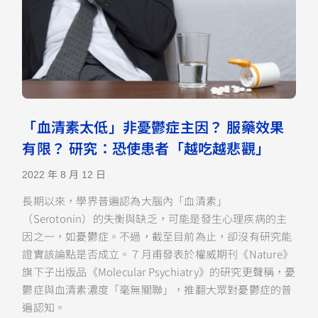
「血清素太低」非憂鬱症主因？ 服藥效果
有限？ 研究：恐使患者「越吃越悲觀」
2022 年 8 月 12 日
長期以來，學界普遍認為大腦內「血清素」
（Serotonin）的失衡與缺乏，可能是發生心理疾病的主
因之一，如憂鬱症。不過，截至目前為止，卻沒有研究能
證實該論點是否成立。７月甫發表於權威期刊《Nature》
旗下子出版品《Molecular Psychiatry》的研究更聲稱，憂
鬱症與血清素濃度「毫無關聯」，推翻大眾對憂鬱症的普
遍認知。