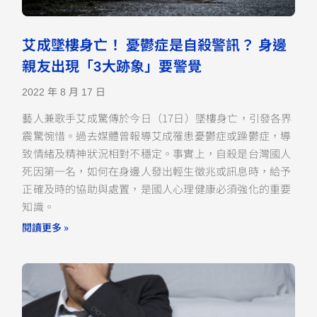
艾成墜樓身亡！ 憂鬱症是自殺警訊？ 身邊
親友出現「3大跡象」要警覺
2022 年 8 月 17 日
藝人兼歌手艾成驚傳於今日（17日）墜樓身亡，引發各界
震驚惋惜。過去媒體曾報導艾成罹患憂鬱症或躁鬱症，導
致情緒及精神狀況相對不穩定。事實上，自殺是台灣國人
死因第一名，如何在身邊人發出輕生徵兆或訊息時，給予
正確及時的協助與處置，是國人心理健康必須強化的重要
知識。
閱讀更多 »