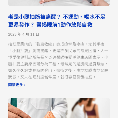
老是小腿抽筋被痛醒？ 不運動、喝水不足
更易發作？ 醫揭睡前1動作放鬆自救
2023 年 4 月 11 日
抽筋是肌肉的「強直收縮」造成痙攣及疼痛，尤其半夜
「小腿抽筋」劇痛驚醒，更是許多民眾的常見困擾，人一
博愛復健科診所院長李炎諭醫師接受潮健康訪問表示，小
腿抽筋主要原因可分為三種，最常見的是肌肉過度緊繃，
如久坐久站或長時間登山、逛街之後，由於筋膜處於緊繃
狀態，又未在睡前適當伸展，就很容易引發抽筋。
閱讀更多 »