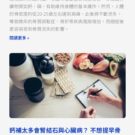
礦物質如鈣、磷，有助維持身體的基本運作。然而，人體
的骨密度約從20-25歲左右達到高峰、此後將不斷流失，
導致晚年的骨質疏鬆症、骨折等疾病風險增加，而絕經後
更容易受到骨質流失的影響。
閱讀更多 »
鈣補太多會腎結石與心臟病？ 不想提早骨