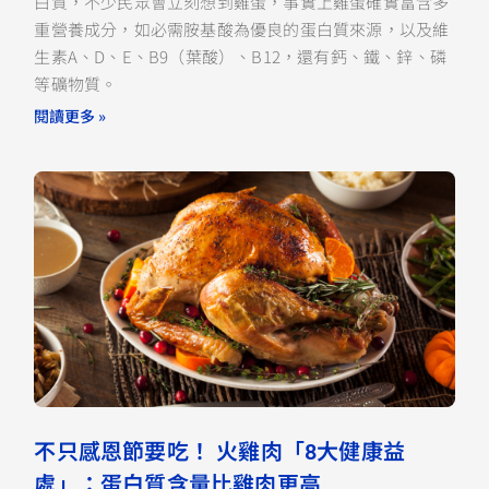
白質，不少民眾會立刻想到雞蛋，事實上雞蛋確實富含多
重營養成分，如必需胺基酸為優良的蛋白質來源，以及維
生素A、D、E、B9（葉酸）、B12，還有鈣、鐵、鋅、磷
等礦物質。
閱讀更多 »
不只感恩節要吃！ 火雞肉「8大健康益
處」：蛋白質含量比雞肉更高