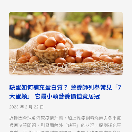
缺蛋如何補充蛋白質？ 營養師列舉常見「7
大蛋類」 它最小顆營養價值竟居冠
2023 年 2 月 22 日
近期因全球禽流感疫情升溫，加上雞隻飼料漲價與冬季氣
候寒冷等問題，引發國內外「缺蛋」的狀況。提到補充蛋