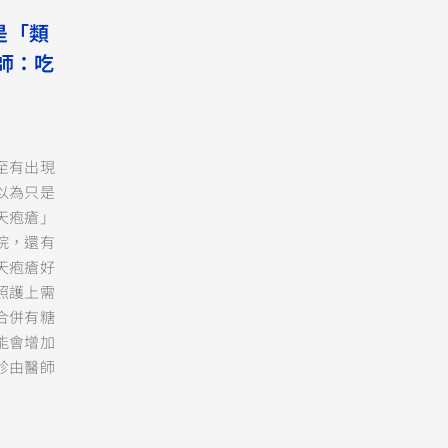
是「類
師：吃
至有出現
以為只是
天疱瘡」
院，還有
天疱瘡好
照護上需
合併有糖
能會增加
診由醫師