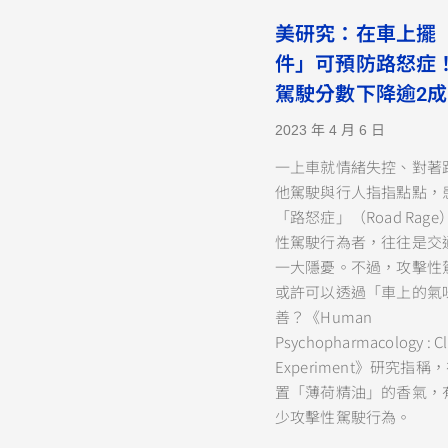
美研究：在車上擺
件」可預防路怒症！
駕駛分數下降逾2成
2023 年 4 月 6 日
一上車就情緒失控、對著
他駕駛與行人指指點點，
「路怒症」（Road Rag
性駕駛行為者，往往是交
一大隱憂。不過，攻擊性
或許可以透過「車上的氣
善？《Human
Psychopharmacology : Cli
Experiment》研究指
置「薄荷精油」的香氣，
少攻擊性駕駛行為。