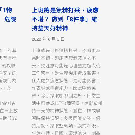
「1物
上班總是無精打采、疲憊
 危險
不堪？ 做到「8件事」維
持整天好精神
2022 年 6 月 1 日
路上的其
上班總是自覺無精打采，夜間更時
患有俗稱
常睡不飽、起床時疲憊感揮之不
e）的攻擊
去？要注意可能是心理壓力過大或
通安全的
工作繁重，對生理機能造成傷害。
駕駛行為
個人處於疲憊狀態，更可能影響工
味」改
作表現或學習能力，因此呼籲民
眾，除了攝取咖啡因之外，日常生
nical &
活中可養成以下8種習慣，有助於維
稱，在車上放
持一天的精神狀態，並在工作或學
有助於減
習時保持清醒：多與同儕交談、保
持活動、攝取堅果類、腹式呼吸、
午休小睡、日曬、環境涼爽、刺鼻