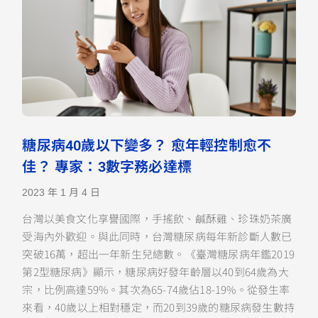
糖尿病40歲以下變多？ 愈年輕控制愈不
佳？ 專家：3數字務必達標
2023 年 1 月 4 日
台灣以美食文化享譽國際，手搖飲、鹹酥雞、珍珠奶茶廣
受海內外歡迎。與此同時，台灣糖尿病每年新診斷人數已
突破16萬，超出一年新生兒總數。《臺灣糖尿病年鑑2019
第2型糖尿病》顯示，糖尿病好發年齡層以40到64歲為大
宗，比例高達59%。其次為65-74歲佔18-19%。從發生率
來看，40歲以上相對穩定，而20到39歲的糖尿病發生數持