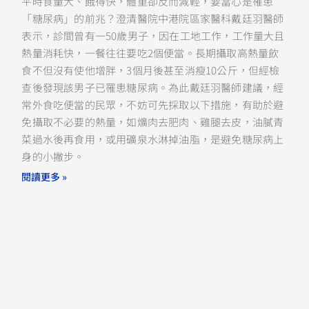
平時食量大、餓得快，體重卻反而減輕，要當心是罹患
「糖尿病」的前兆？澄清醫院中港院區家醫科戴廷羽醫師
表示，診間曾有一50歲男子，因在工地工作，工作量大且
熱量消耗快，一餐往往要吃2個便當。長期攝取高熱量飲
食不但沒有使他增胖，3個月後甚至消瘦10公斤，但經檢
查後發現該男子已罹患糖尿病。為此戴廷羽醫師建議，經
常外食吃便當的民眾，不妨可先採取以下措施，有助於避
免攝取不必要的熱量，如爌肉去肥肉、雞腿去皮，油膩青
菜過水後再食用，或用礦泉水淋掉油脂，是避免糖尿病上
身的小撇步。
閱讀更多 »