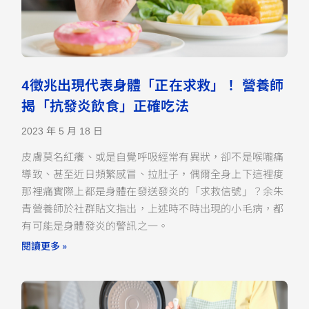
4徵兆出現代表身體「正在求救」！ 營養師
揭「抗發炎飲食」正確吃法
2023 年 5 月 18 日
皮膚莫名紅癢、或是自覺呼吸經常有異狀，卻不是喉嚨痛
導致、甚至近日頻繁感冒、拉肚子，偶爾全身上下這裡痠
那裡痛實際上都是身體在發送發炎的「求救信號」？余朱
青營養師於社群貼文指出，上述時不時出現的小毛病，都
有可能是身體發炎的警訊之一。
閱讀更多 »