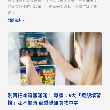
醫師建議從飲食選擇、食物保存與個人衛生三方面著手，
如剩菜兩小時內冷藏、生熟食分開處理，並慎選冰品來
源。
閱讀更多 »
別再把冰箱塞滿滿！ 專家：6大「煮飯壞習
慣」超不健康 嚴重恐釀食物中毒