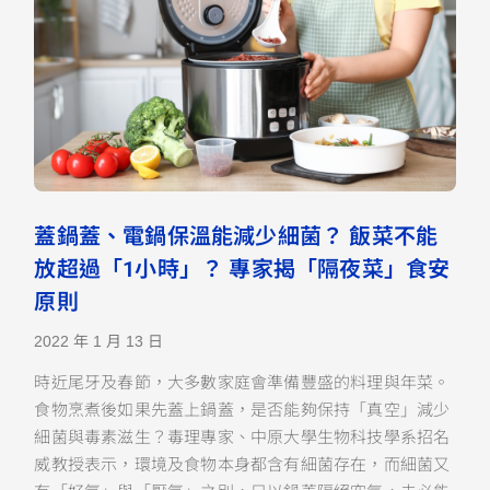
蓋鍋蓋、電鍋保溫能減少細菌？ 飯菜不能
放超過「1小時」？ 專家揭「隔夜菜」食安
原則
2022 年 1 月 13 日
時近尾牙及春節，大多數家庭會準備豐盛的料理與年菜。
食物烹煮後如果先蓋上鍋蓋，是否能夠保持「真空」減少
細菌與毒素滋生？毒理專家、中原大學生物科技學系招名
威教授表示，環境及食物本身都含有細菌存在，而細菌又