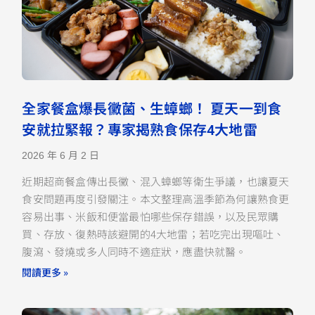
全家餐盒爆長黴菌、生蟑螂！ 夏天一到食
安就拉緊報？專家揭熟食保存4大地雷
2026 年 6 月 2 日
近期超商餐盒傳出長黴、混入蟑螂等衛生爭議，也讓夏天
食安問題再度引發關注。本文整理高溫季節為何讓熟食更
容易出事、米飯和便當最怕哪些保存錯誤，以及民眾購
買、存放、復熱時該避開的4大地雷；若吃完出現嘔吐、
腹瀉、發燒或多人同時不適症狀，應盡快就醫。
閱讀更多 »