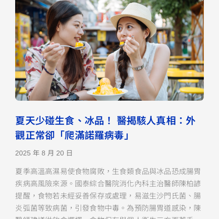
夏天少碰生食、冰品！ 醫揭駭人真相：外
觀正常卻「爬滿諾羅病毒」
2025 年 8 月 20 日
夏季高溫高濕易使食物腐敗，生食類食品與冰品恐成腸胃
疾病高風險來源。國泰綜合醫院消化內科主治醫師陳柏諺
提醒，食物若未經妥善保存或處理，易滋生沙門氏菌、腸
炎弧菌等致病菌，引發食物中毒。為預防腸胃道感染，陳