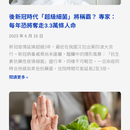
後新冠時代「超級細菌」將稱霸？ 專家：
每年恐將奪走3.3萬條人命
2023 年 6 月 15 日
新冠疫情延燒超過3年，最近在我國又拉出第四波大流
行。新冠病毒威脅尚未遠離，醞釀中的隱形風暴：「抗生
素抗藥性疫情細菌」盛行率，同樣不可輕忽，一旦染疫同
時合併感染某些抗藥菌，住院時間可能延長2至3倍。
閱讀更多 »