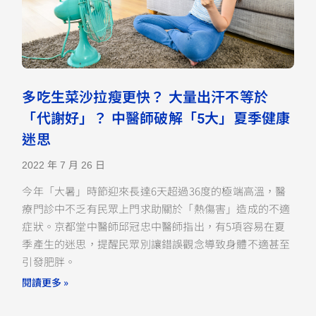
多吃生菜沙拉瘦更快？ 大量出汗不等於
「代謝好」？ 中醫師破解「5大」夏季健康
迷思
2022 年 7 月 26 日
今年「大暑」時節迎來長達6天超過36度的極端高溫，醫
療門診中不乏有民眾上門求助關於「熱傷害」造成的不適
症狀。京都堂中醫師邱冠忠中醫師指出，有5項容易在夏
季產生的迷思，提醒民眾別讓錯誤觀念導致身體不適甚至
引發肥胖。
閱讀更多 »