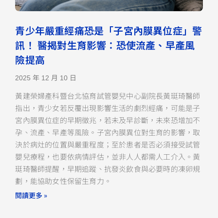
青少年嚴重經痛恐是「子宮內膜異位症」警
訊！ 醫揭對生育影響：恐使流產、早產風
險提高
2025 年 12 月 10 日
黃建榮婦產科暨台北協育試管嬰兒中心副院長黃珽琦醫師
指出，青少女若反覆出現影響生活的劇烈經痛，可能是子
宮內膜異位症的早期徵兆，若未及早診斷，未來恐增加不
孕、流產、早產等風險。子宮內膜異位對生育的影響，取
決於病灶的位置與嚴重程度；至於患者是否必須接受試管
嬰兒療程，也要依病情評估，並非人人都需人工介入。黃
珽琦醫師提醒，早期追蹤、抗發炎飲食與必要時的凍卵規
劃，能協助女性保留生育力。
閱讀更多 »