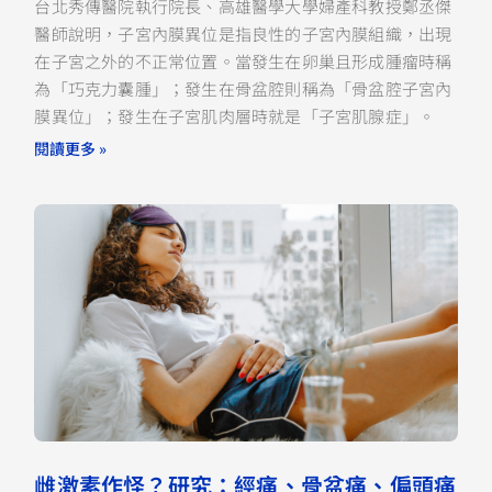
台北秀傳醫院執行院長、高雄醫學大學婦產科教授鄭丞傑
醫師說明，子宮內膜異位是指良性的子宮內膜組織，出現
在子宮之外的不正常位置。當發生在卵巢且形成腫瘤時稱
為「巧克力囊腫」；發生在骨盆腔則稱為「骨盆腔子宮內
膜異位」；發生在子宮肌肉層時就是「子宮肌腺症」。
閱讀更多 »
雌激素作怪？研究：經痛、骨盆痛、偏頭痛