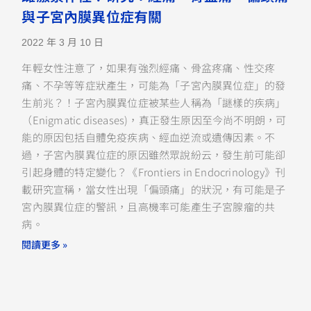
與子宮內膜異位症有關
2022 年 3 月 10 日
年輕女性注意了，如果有強烈經痛、骨盆疼痛、性交疼
痛、不孕等等症狀產生，可能為「子宮內膜異位症」的發
生前兆？！子宮內膜異位症被某些人稱為「謎樣的疾病」
（Enigmatic diseases)，真正發生原因至今尚不明朗，可
能的原因包括自體免疫疾病、經血逆流或遺傳因素。不
過，子宮內膜異位症的原因雖然眾說紛云，發生前可能卻
引起身體的特定變化？《Frontiers in Endocrinology》刊
載研究宣稱，當女性出現「偏頭痛」的狀況，有可能是子
宮內膜異位症的警訊，且高機率可能產生子宮腺瘤的共
病。
閱讀更多 »