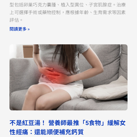
型包括卵巢巧克力囊腫、植入型異位、子宮肌腺症。治療
上可選擇手術或藥物控制，應根據年齡、生育需求等因素
評估。
閱讀更多 »
不是紅豆湯！ 營養師最推「5食物」緩解女
性經痛：還能順便補充鈣質