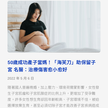
50歲成功產子當媽！「海芙刀」助保留子
宮 名醫：治療傷害愈小愈好
2022 年 5 月 6 日
隨著國人普遍晚婚，加上壓力、環境荷爾蒙影響，女性發
生子宮肌瘤和子宮肌腺症的比例上升，更增加了受孕難
度。許多女性想生育卻因年齡較高、子宮環境不佳，被迫
選擇放棄生育，甚至必須切除子宮才能改善子宮疾病造成