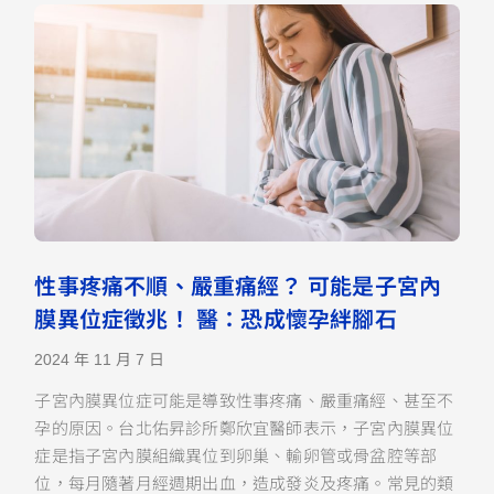
性事疼痛不順、嚴重痛經？ 可能是子宮內
膜異位症徵兆！ 醫：恐成懷孕絆腳石
2024 年 11 月 7 日
子宮內膜異位症可能是導致性事疼痛、嚴重痛經、甚至不
孕的原因。台北佑昇診所鄭欣宜醫師表示，子宮內膜異位
症是指子宮內膜組織異位到卵巢、輸卵管或骨盆腔等部
位，每月隨著月經週期出血，造成發炎及疼痛。常見的類