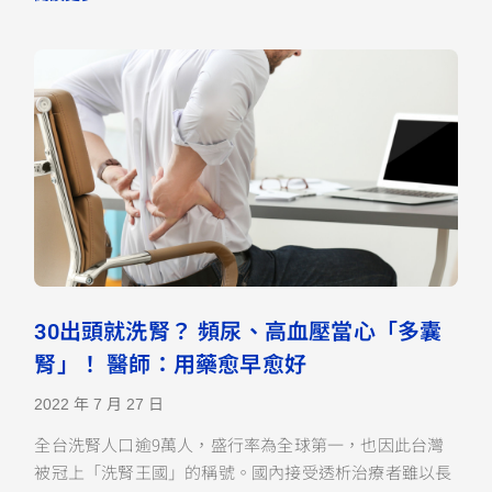
30出頭就洗腎？ 頻尿、高血壓當心「多囊
腎」！ 醫師：用藥愈早愈好
2022 年 7 月 27 日
全台洗腎人口逾9萬人，盛行率為全球第一，也因此台灣
被冠上「洗腎王國」的稱號。國內接受透析治療者雖以長