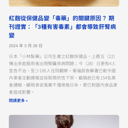
紅麴從保健品變「毒藥」的關鍵原因？ 期
刊證實：「3種有害毒素」都會導致肝腎病
變
2024 年 3 月 28 日
日本「小林製藥」公司生產之紅麴保健品，上週五（22）
傳出多起服用者出現腎臟疾病問題；今（28）日更有4人
宣告不治、至少106人住院觀察。衛福部食藥署已勒令國
內業者主動通報並採取預防性下架，截稿前已有154名業
者通報，顯現食安風暴不僅席捲日本，更已對國內食品業
者造成影響。
閱讀更多 »