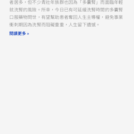
者居多，但不少青壯年族群也因為「多囊腎」而面臨年輕
就洗腎的風險。所幸，今日已有可延緩洗腎時間的多囊腎
口服藥物問世，有望幫助患者奪回人生主導權，避免事業
衝刺期因為洗腎而阻礙重重，人生留下遺憾。
閱讀更多 »