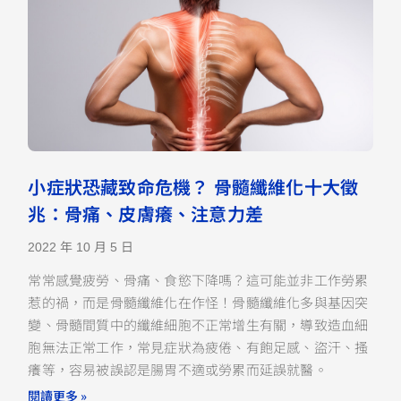
小症狀恐藏致命危機？ 骨髓纖維化十大徵
兆：骨痛、皮膚癢、注意力差
2022 年 10 月 5 日
常常感覺疲勞、骨痛、食慾下降嗎？這可能並非工作勞累
惹的禍，而是骨髓纖維化在作怪！骨髓纖維化多與基因突
變、骨髓間質中的纖維細胞不正常增生有關，導致造血細
胞無法正常工作，常見症狀為疲倦、有飽足感、盜汗、搔
癢等，容易被誤認是腸胃不適或勞累而延誤就醫。
閱讀更多 »