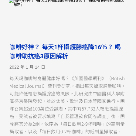
咖啡好神？ 每天1杯攝護腺癌降16％？ 喝
咖啡助抗癌3原因解析
2022 年 1 月 14 日
每天喝咖啡對身體健康好嗎？《英國醫學期刊》（British
Medical Journal）曾刊登研究，指出每天攝取適量咖啡，
可能降低罹患攝護腺癌的風險。此研究由中國醫科大學附
屬盛京醫院發起，並於北美、歐洲及日本等國家進行。團
隊召集超過100萬位受試者，其中有57,732人罹患攝護腺
癌。受試者被要求填寫「自我管理飲食問卷調查」後，團
隊將其分為2組，依序為「每日飲用2-9杯咖啡」的高劑量
攝取者、以及「每日飲用0-2杯咖啡」的低劑量攝取者，