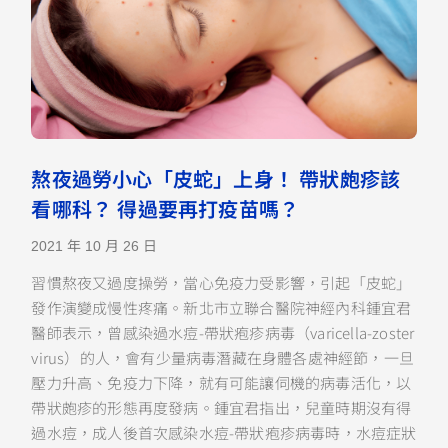
熬夜過勞小心「皮蛇」上身！ 帶狀皰疹該
看哪科？ 得過要再打疫苗嗎？
2021 年 10 月 26 日
習慣熬夜又過度操勞，當心免疫力受影響，引起「皮蛇」
發作演變成慢性疼痛。新北市立聯合醫院神經內科鍾宜君
醫師表示，曾感染過水痘-帶狀疱疹病毒（varicella-zoster
virus）的人，會有少量病毒潛藏在身體各處神經節，一旦
壓力升高、免疫力下降，就有可能讓伺機的病毒活化，以
帶狀皰疹的形態再度發病。鍾宜君指出，兒童時期沒有得
過水痘，成人後首次感染水痘-帶狀疱疹病毒時，水痘症狀