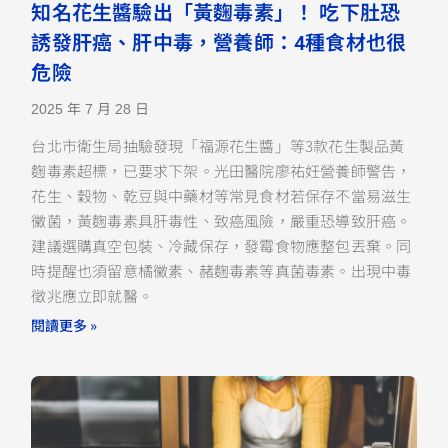
知名花生醬驗出「黃麴毒素」！ 吃下肚恐
誘發肝癌、肝中毒，營養師：4種食材也很
危險
2025 年 7 月 28 日
台北市衛生局抽驗發現「福源花生醬」等3款花生製品黃
麴毒素超標，已要求下架。光田醫院廖祐妊營養師警告，
花生、穀物、乾豆與中藥材等常見食材若保存不當易滋生
黴菌，黃麴毒素具肝毒性、致癌風險，嚴重恐導致肝癌。
建議選購真空包裝、冷藏保存，發霉食物應整包丟棄。同
時提醒也須留意橘黴素、赭麴毒素等真菌毒素。出現中毒
徵兆應立即就醫。
閱讀更多 »