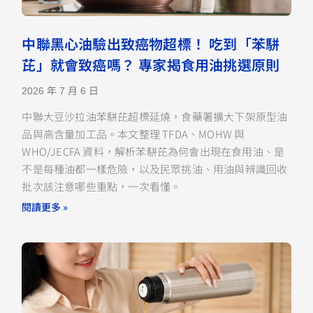
中聯黑心油驗出致癌物超標！ 吃到「苯駢
芘」就會致癌嗎？ 專家揭食用油挑選原則
2026 年 7 月 6 日
中聯大豆沙拉油苯駢芘超標延燒，食藥署擴大下架原型油
品與高含量加工品。本文整理 TFDA、MOHW 與
WHO/JECFA 資料，解析苯駢芘為何會出現在食用油、是
不是每種油都一樣危險，以及民眾挑油、用油與辨識回收
批次該注意哪些重點，一次看懂。
閱讀更多 »