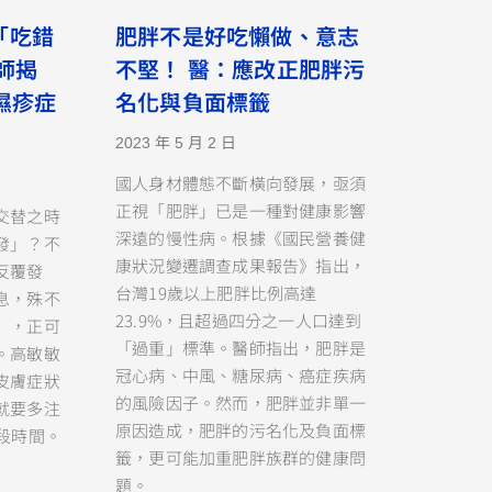
「吃錯
肥胖不是好吃懶做、意志
師揭
不堅！ 醫：應改正肥胖污
濕疹症
名化與負面標籤
2023 年 5 月 2 日
國人身材體態不斷橫向發展，亟須
正視「肥胖」已是一種對健康影響
交替之時
深遠的慢性病。根據《國民營養健
發」？不
康狀況變遷調查成果報告》指出，
反覆發
台灣19歲以上肥胖比例高達
息，殊不
23.9%，且超過四分之一人口達到
」，正可
「過重」標準。醫師指出，肥胖是
。高敏敏
冠心病、中風、糖尿病、癌症疾病
皮膚症狀
的風險因子。然而，肥胖並非單一
就要多注
原因造成，肥胖的污名化及負面標
段時間。
籤，更可能加重肥胖族群的健康問
題。