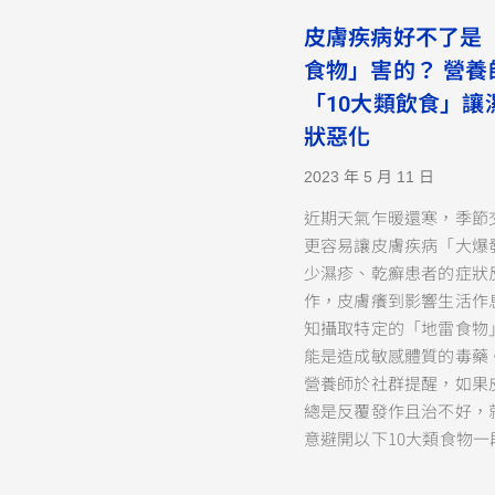
皮膚疾病好不了是
食物」害的？ 營養
「10大類飲食」讓
狀惡化
2023 年 5 月 11 日
近期天氣乍暖還寒，季節
更容易讓皮膚疾病「大爆
少濕疹、乾癬患者的症狀
作，皮膚癢到影響生活作
知攝取特定的「地雷食物
能是造成敏感體質的毒藥
營養師於社群提醒，如果
總是反覆發作且治不好，
意避開以下10大類食物一