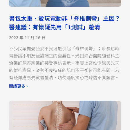
書包太重、愛玩電動非「脊椎側彎」主因？
醫建議：有懷疑先用「1測試」釐清
2022 年 11 月 16 日
不少民眾擔憂坐姿不良可能引起「脊椎側彎」；家長也時
常告誡小朋友坐姿端正的重要性。光田綜合醫院復健科主
治醫師陳泰宗醫師接受專訪表示，事實上脊椎側彎與先天
的脊椎變異、姿勢不良造成的肌肉不平衡皆可能有關，若
有疑慮應事先就醫釐清，切勿過度操心或聽信不實謠言。
閱讀更多 »