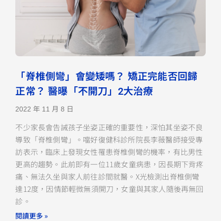
「脊椎側彎」會變矮嗎？ 矯正完能否回歸
正常？ 醫曝「不開刀」2大治療
2022 年 11 月 8 日
不少家長會告誡孩子坐姿正確的重要性，深怕其坐姿不良
導致「脊椎側彎」。噹好復健科診所院長李薇醫師接受專
訪表示，臨床上發現女性罹患脊椎側彎的機率，有比男性
更高的趨勢。此前即有一位11歲女童病患，因長期下背疼
痛、無法久坐與家人前往診間就醫。X光檢測出脊椎側彎
達12度，因情節輕微無須開刀，女童與其家人隨後再無回
診。
閱讀更多 »