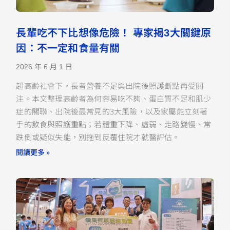
長輩吃不下比想像危險！ 專家揭3大關鍵原
因：不一定和食量有關
2026 年 6 月 1 日
超高齡社會下，長者營養不足與出院後照護斷點再受關
注。本文整理高齡者為何容易吃不夠、蛋白質不足和肌少
症的關聯、出院後最常見的3大風險，以及家屬能立刻著
手的飲食與照護重點；若體重下降、虛弱、走路變慢、常
跌倒或疑似失能，別拖到反覆住院才就醫評估。
閱讀更多 »