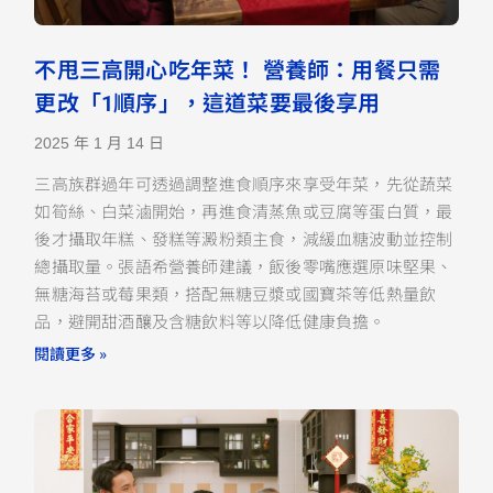
不甩三高開心吃年菜！ 營養師：用餐只需
更改「1順序」，這道菜要最後享用
2025 年 1 月 14 日
三高族群過年可透過調整進食順序來享受年菜，先從蔬菜
如筍絲、白菜滷開始，再進食清蒸魚或豆腐等蛋白質，最
後才攝取年糕、發糕等澱粉類主食，減緩血糖波動並控制
總攝取量。張語希營養師建議，飯後零嘴應選原味堅果、
無糖海苔或莓果類，搭配無糖豆漿或國寶茶等低熱量飲
品，避開甜酒釀及含糖飲料等以降低健康負擔。
閱讀更多 »