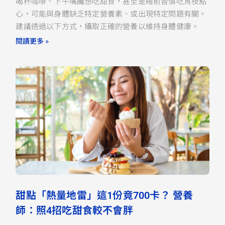
喝杯咖啡、下午嘴饞想吃甜食，甚至是睡前習慣吃宵夜點
心，可能與身體缺乏特定營養素、或出現特定問題有關。
建議透過以下方式，攝取正確的營養以維持身體健康。
閱讀更多 »
甜點「熱量地雷」這1份竟700卡？ 營養
師：照4招吃甜食較不會胖