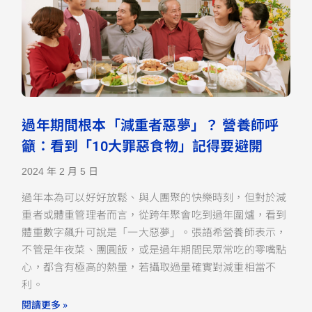
過年期間根本「減重者惡夢」？ 營養師呼
籲：看到「10大罪惡食物」記得要避開
2024 年 2 月 5 日
過年本為可以好好放鬆、與人團聚的快樂時刻，但對於減
重者或體重管理者而言，從跨年聚會吃到過年圍爐，看到
體重數字飆升可說是「一大惡夢」。張語希營養師表示，
不管是年夜菜、團圓飯，或是過年期間民眾常吃的零嘴點
心，都含有極高的熱量，若攝取過量確實對減重相當不
利。
閱讀更多 »