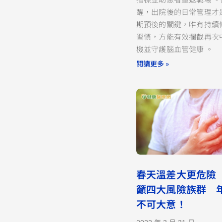
醒，出院後的日常管理才
期預後的關鍵，唯有持續
習慣，方能有效攔截再次
機並守護腦血管健康 。
閱讀更多 »
春天溫差大更危險
籲四大風險族群 
不可大意！