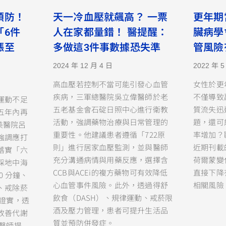
預防！
天一冷血壓就飆高？ 一票
更年期
「6件
人在家都量錯！ 醫提醒：
臟病學
漲至
多做這3件事數據恐失準
管風險
2024 年 12 月 4 日
2022 年 5
高血壓若控制不當可能引發心血管
女性於更
疾病，三軍總醫院吳立偉醫師於老
不僅導致
運動不足
五老基金會石碇日照中心進行衛教
質流失迅
五年內再
活動，強調藥物治療與日常管理的
題，還可
奇美醫院呂
重要性。他建議患者遵循「722原
率增加？
強調應打
則」進行居家血壓監測，並與醫師
近期刊載
落實「六
充分溝通病情與用藥反應，選擇含
荷爾蒙變
採地中海
CCB與ACEi的複方藥物可有效降低
直接下降
0 分鐘、
心血管事件風險。此外，透過得舒
相關風險
、戒除菸
飲食（DASH）、規律運動、戒菸限
究證實，透
酒及壓力管理，患者可提升生活品
改善代謝
質並預防併發症。
醫師提