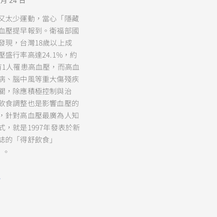
 月 24 日
又太少運動，當心「隱藏
血壓提早報到。衛福部國
發現，台灣18歲以上成
壓盛行率高達24.1%，約
有1人罹患高血壓，而高血
病、腦中風等重大傷殘疾
關，除應積極控制與治
飲食調整也是影響血壓的
，針對高血壓最廣為人知
式，就是1997年發表於新
誌的「得舒飲食」
）。
»