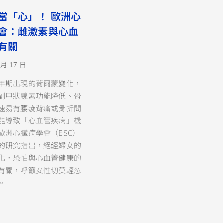
當「心」！ 歐洲心
會：雌激素與心血
有關
 月 17 日
年期出現的荷爾蒙變化，
副甲狀腺素功能降低、骨
速易有腰痠背痛或骨折問
能導致「心血管疾病」機
歐洲心臟病學會（ESC）
的研究指出，絕經婦女的
化，恐怕與心血管健康的
有關，呼籲女性切莫輕忽
。