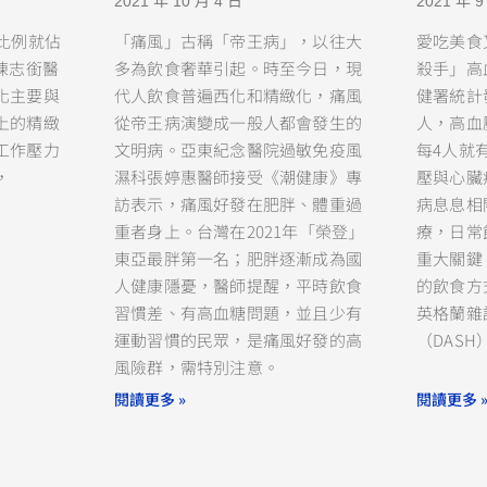
2021 年 10 月 4 日
2021 年 9
比例就佔
「痛風」古稱「帝王病」，以往大
愛吃美食
陳志銜醫
多為飲食奢華引起。時至今日，現
殺手」高
化主要與
代人飲食普遍西化和精緻化，痛風
健署統計
上的精緻
從帝王病演變成一般人都會發生的
人，高血
工作壓力
文明病。亞東紀念醫院過敏免疫風
每4人就
，
濕科張婷惠醫師接受《潮健康》專
壓與心臟
訪表示，痛風好發在肥胖、體重過
病息息相
重者身上。台灣在2021年「榮登」
療，日常
東亞最胖第一名；肥胖逐漸成為國
重大關鍵
人健康隱憂，醫師提醒，平時飲食
的飲食方
習慣差、有高血糖問題，並且少有
英格蘭雜
運動習慣的民眾，是痛風好發的高
（DASH
風險群，需特別注意。
閱讀更多 »
閱讀更多 