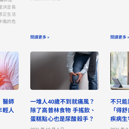
是決定長
修正生活
中風的危
閱讀更多 »
閱讀更多 
 醫師
一堆人40歲不到就痛風？
不只能
年輕人
除了高普林食物 手搖飲、
「得舒
蛋糕點心也是尿酸殺手？
疾病生