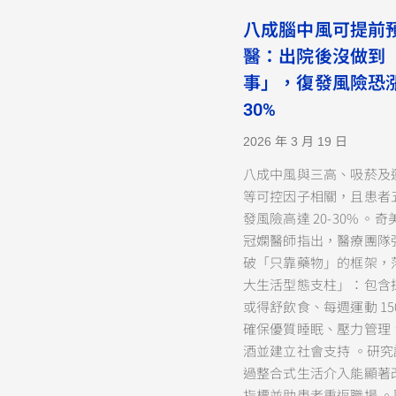
八成腦中風可提前
醫：出院後沒做到
事」，復發風險恐
30%
2026 年 3 月 19 日
八成中風與三高、吸菸及
等可控因子相關，且患者
發風險高達 20-30% 。
冠嫻醫師指出，醫療團隊
破「只靠藥物」的框架，
大生活型態支柱」：包含
或得舒飲食、每週運動 15
確保優質睡眠、壓力管理
酒並建立社會支持 。研
過整合式生活介入能顯著
指標並助患者重返職場 。