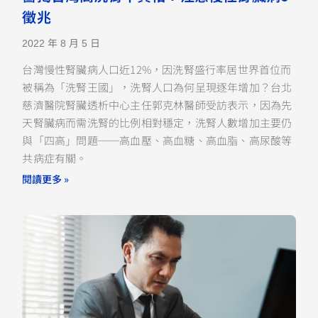
徵兆
2022 年 8 月 5 日
台灣慢性腎臟病人口近12%，因洗腎盛行率居世界首位而
被稱為「洗腎王國」，洗腎人口為何呈現逐年增加？台北
慈濟醫院腎臟透析中心主任郭克林醫師受訪表示，因為先
天腎臟病而需洗腎的比例相對穩定，洗腎人數增加主要仍
與「四高」問題──高血壓、高血糖、高血脂、高尿酸等
共病症有關。
閱讀更多 »