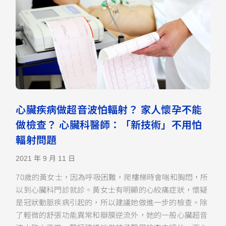
心臟疾病做超音波怕輻射？ 家人懷孕不能
做檢查？ 心臟科醫師：「新技術」不用怕
輻射問題
2021 年 9 月 11 日
70歲的黃女士，因為呼吸困難，爬樓梯時會喘和胸悶，所
以到心臟科門診就診。黃女士有明顯的心絞痛症狀，懷疑
是冠狀動脈疾病引起的，所以建議她做進一步的檢查。除
了輕微的舒張功能異常和瓣膜逆流外，她的一般心臟超音