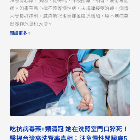
映會有心悸、胸悶、覺得喘、呼吸困難、頭昏、疲倦等症
狀。如果罹患心律不整等慢性病，未規律接受治療，病情
未受良好控制，感染新冠後重症風險恐增加，原本疾病突
然發作危險也大增。
閱讀更多 »
吃抗病毒藥+類清冠 她在洗腎室門口猝死！
醫揭台灣高洗腎率真相：注意慢性腎臟病5