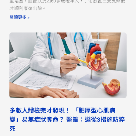
重堵塞，血管狀況如60多歲老年人，手術放置三支支架後
才順利康復出院。
閱讀更多 »
多數人體檢完才發現！ 「肥厚型心肌病
變」易無症狀奪命？ 醫籲：遵從3措施防猝
死