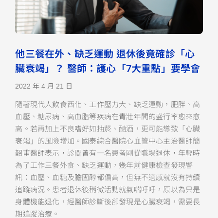
他三餐在外、缺乏運動 退休後竟確診「心
臟衰竭」？ 醫師：護心「7大重點」要學會
2022 年 4 月 21 日
隨著現代人飲食西化、工作壓力大、缺乏運動，肥胖、高
血壓、糖尿病、高血脂等疾病在青壯年間的盛行率愈來愈
高。若再加上不良嗜好如抽菸、酗酒，更可能導致「心臟
衰竭」的風險增加。國泰綜合醫院心血管中心主治醫師簡
韶甫醫師表示，診間曾有一名患者剛從職場退休，年輕時
為了工作三餐外食、缺乏運動，幾年前健康檢查發現警
訊：血壓、血糖及膽固醇都偏高，但無不適感就沒有持續
追蹤病況。患者退休後稍微活動就氣喘吁吁，原以為只是
身體機能退化，經醫師診斷後卻發現是心臟衰竭，需要長
期追蹤治療。