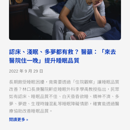
認床、淺眠、多夢都有救？ 醫籲：「來去
醫院住一晚」提升睡眠品質
2022 年 9 月 29 日
長期飽受睡眠困擾，竟需要透過「住院觀察」讓睡眠品質
改善？林口長庚醫院鼾症睡眠外科李學禹教授指出，民眾
如有認床、睡眠品質不佳、白天昏昏欲睡、精神不濟、多
夢、夢遊、生理時鐘混亂等睡眠障礙情節，確實能透過醫
療協助改善睡眠品質。
閱讀更多 »