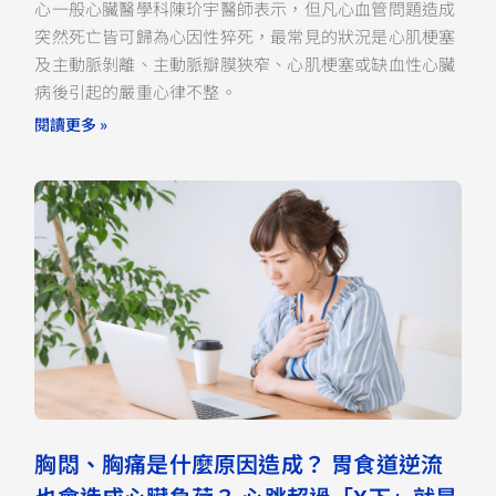
心一般心臟醫學科陳玠宇醫師表示，但凡心血管問題造成
突然死亡皆可歸為心因性猝死，最常見的狀況是心肌梗塞
及主動脈剝離、主動脈瓣膜狹窄、心肌梗塞或缺血性心臟
病後引起的嚴重心律不整。
閱讀更多 »
胸悶、胸痛是什麼原因造成？ 胃食道逆流