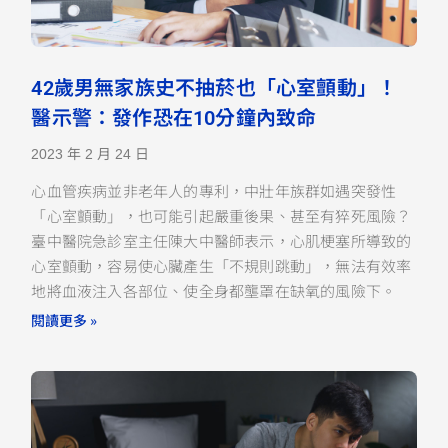
42歲男無家族史不抽菸也「心室顫動」！
醫示警：發作恐在10分鐘內致命
2023 年 2 月 24 日
心血管疾病並非老年人的專利，中壯年族群如遇突發性
「心室顫動」，也可能引起嚴重後果、甚至有猝死風險？
臺中醫院急診室主任陳大中醫師表示，心肌梗塞所導致的
心室顫動，容易使心臟產生「不規則跳動」，無法有效率
地將血液注入各部位、使全身都壟罩在缺氧的風險下。
閱讀更多 »