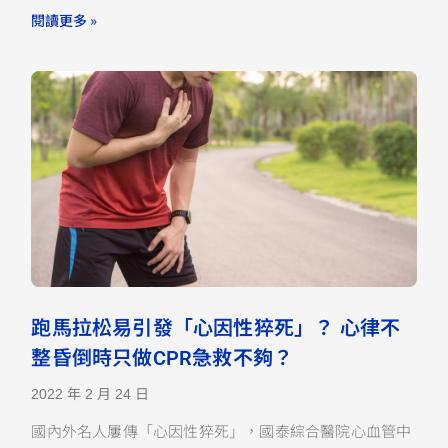
閱讀更多 »
跑馬拉松易引發「心因性猝死」？ 心律不
整昏倒時只做CPR急救不夠？
2022 年 2 月 24 日
國內外名人屢傳「心因性猝死」，國泰綜合醫院心血管中