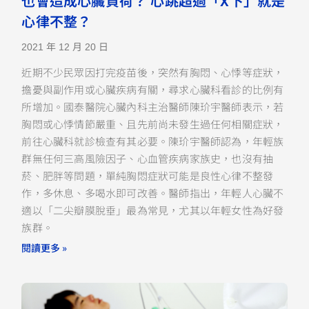
也會造成心臟負荷？ 心跳超過「X下」就是
心律不整？
2021 年 12 月 20 日
近期不少民眾因打完疫苗後，突然有胸悶、心悸等症狀，
擔憂與副作用或心臟疾病有關，尋求心臟科看診的比例有
所增加。國泰醫院心臟內科主治醫師陳玠宇醫師表示，若
胸悶或心悸情節嚴重、且先前尚未發生過任何相關症狀，
前往心臟科就診檢查有其必要。陳玠宇醫師認為，年輕族
群無任何三高風險因子、心血管疾病家族史，也沒有抽
菸、肥胖等問題，單純胸悶症狀可能是良性心律不整發
作，多休息、多喝水即可改善。醫師指出，年輕人心臟不
適以「二尖瓣膜脫垂」最為常見，尤其以年輕女性為好發
族群。
閱讀更多 »