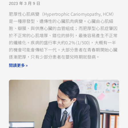
2023 年 3 月 9 日
肥厚性心肌病變（Hypertrophic Cariomyopathy, HCM）
是一種原發型、遺傳性的心臟肌肉病變。心臟由心肌細
胞、瓣膜、與供應心臟的血管組成；而肥厚型心肌症肇因
於不正常的心肌增厚、錯位的排列，最後容易產生不正常
的纖維化。疾病的盛行率大約0.2% (1/500)，大概有一半
的機會可能會傳給下一代。大部分患者在青春期開始心臟
逐漸肥厚，只有少部分患者在嬰兒時期就發病。
閱讀更多 »