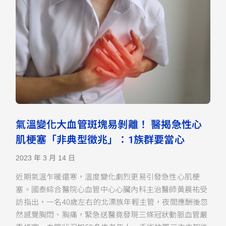
氣溫變化大血管斑塊易剝離！ 醫揭急性心
肌梗塞「非典型徵兆」：1族群要當心
2023 年 3 月 14 日
近期氣溫乍暖還寒，溫度變化劇烈更易引發急性心肌梗
塞。國泰綜合醫院心血管中心心臟內科主治醫師黃晨祐受
訪指出，一名40歲左右的北漂族年輕主管，夜間應酬後忽
然感覺胸悶、胸痛，緊急送醫竟發現三條冠狀動脈血管嚴