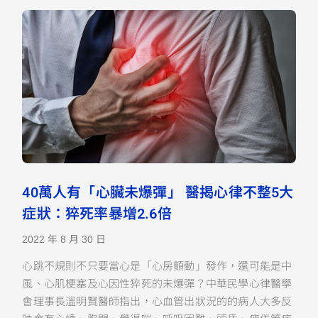
40萬人有「心臟未爆彈」 醫揭心律不整5大
症狀：猝死率暴增2.6倍
2022 年 8 月 30 日
心跳不規則不只要當心是「心房顫動」發作，還可能是中
風、心肌梗塞及心因性猝死的未爆彈？中華民學心律醫學
會理事長溫明賢醫師指出，心血管出狀況的的病人大多反