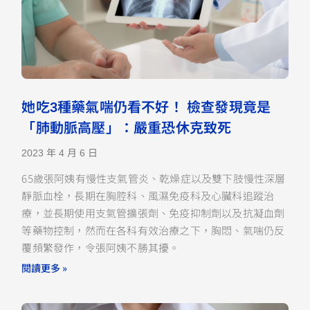
她吃3種藥氣喘仍看不好！ 檢查發現竟是
「肺動脈高壓」：嚴重恐休克致死
2023 年 4 月 6 日
65歲張阿姨有慢性支氣管炎、乾燥症以及雙下肢慢性深層
靜脈血栓，長期在胸腔科、風濕免疫科及心臟科追蹤治
療，並長期使用支氣管擴張劑、免疫抑制劑以及抗凝血劑
等藥物控制，然而在各科有效治療之下，胸悶、氣喘仍反
覆頻繁發作，令張阿姨不勝其擾。
閱讀更多 »