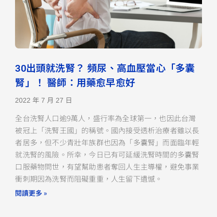
30出頭就洗腎？ 頻尿、高血壓當心「多囊
腎」！ 醫師：用藥愈早愈好
2022 年 7 月 27 日
全台洗腎人口逾9萬人，盛行率為全球第一，也因此台灣
被冠上「洗腎王國」的稱號。國內接受透析治療者雖以長
者居多，但不少青壯年族群也因為「多囊腎」而面臨年輕
就洗腎的風險。所幸，今日已有可延緩洗腎時間的多囊腎
口服藥物問世，有望幫助患者奪回人生主導權，避免事業
衝刺期因為洗腎而阻礙重重，人生留下遺憾。
閱讀更多 »