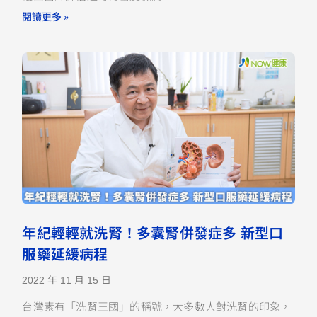
閱讀更多 »
年紀輕輕就洗腎！多囊腎併發症多 新型口
服藥延緩病程
2022 年 11 月 15 日
台灣素有「洗腎王國」的稱號，大多數人對洗腎的印象，