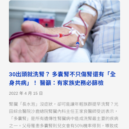
30出頭就洗腎？ 多囊腎不只傷腎還有「全
身共病」！ 醫籲：有家族史務必篩檢
2022 年 4 月 15 日
腎臟「長水泡」沒症狀，卻可能讓年輕族群提早洗腎？光
田綜合醫院沙鹿總院腎臟內科主任王家良醫師受訪表示，
「多囊腎」是所有遺傳性腎臟病中造成洗腎最主要的疾病
之一。父母罹患多囊腎則兒女會有50%機率得到，導致成