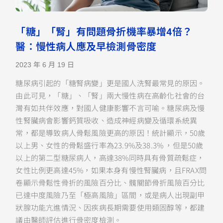
「糖」「腎」有問題骨折機率暴增4倍？
醫：慢性病人應及早檢測骨密度
2023 年 6 月 19 日
糖尿病引起的「糖腎病變」更是國人洗腎最常見的原因。
由此可見，「糖」、「腎」兩大慢性病在高齡化社會的台
灣有如共伴效應，對國人健康影響不言可喻。糖尿病及慢
性腎臟病會影響鈣質吸收、造成神經病變及循環系統異
常，都是導致病人骨鬆風險更高的原因！統計顯示，50歲
以上男、女性的骨鬆盛行率為23.9%及38.3% ，但是50歲
以上的第二型糖尿病人，高達38%同時具有骨質疏鬆症，
女性比例更高達45%，如果本身有慢性腎臟病，且FRAX問
卷顯示骨鬆性骨折的風險百分比、髖關節骨折風險百分比
已達中度風險乃至「極高風險」區間，或是病人出現副甲
狀腺功能亢進情況、因疾病長期需要使用類固醇等，都建
議由醫師評估進行骨密度檢測。