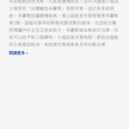
年紀輕輕就得洗腎，可能是遺傳造成？台中24歲黃小姐其
父親患有「自體顯性多囊腎」長期洗腎，並於多年前病
逝。多囊腎因屬遺傳疾病，黃小姐檢查也發現罹患多囊腎
第3期，面臨可能年紀輕輕就要洗腎的處境。光田綜合醫
院腎臟內科主任王家良表示，多囊腎過去無良好治療，目
前可以給予新口服藥物，大幅延緩洗腎時間；更結合國衛
院引進基因檢測，有助慢性腎病患者及早診斷治療
閱讀更多 »