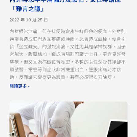
「難言之隱」
2022 年 10 月 25 日
內痔通常無痛，但在排便時會產生鮮紅色的便血。外痔則
通常會造成肛門周圍疼痛或腫脹，恐會造成血栓，便會引
發「坐立難安」的強烈疼痛。女性尤其是孕婦族群，因子
宮膨大、腹壓增加，造成直腸肛門壓力上升，更容易好發
痔瘡，但又因為病徵位置私密，多數的女性深受其擾卻不
願就醫，常會等到症狀非常嚴重出血、腫脹疼痛時才求
助，反而讓它變得更為嚴重，甚至必須得挨刀除痔。
閱讀更多 »