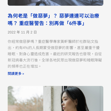
為何老是「做惡夢」？ 惡夢連連可以治療
嗎？ 重症醫警告：別再做「6件事」
2022 年 11 月 2 日
你經常做惡夢嗎？重症醫學專家黃軒醫師於社群貼文指
出，約有4%的人長期蒙受做惡夢的影響，甚至嚴重干擾
睡眠、對身心靈造成危害。最近的研究報告也發現，自從
新冠病毒大流行後，全球各地民眾出現做惡夢和睡眠障礙
的頻率也正在增加。
閱讀更多 »