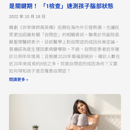
是關鍵期！ 「1檢查」速測孩子腦部狀態
2022 年 10 月 18 日
韓劇《非常律師禹英禑》近期在海內外引發熱潮，也讓民
眾更加認識有關「自閉症」的相關資訊。聯青診所副院長
蘇聖傑醫師表示，目前醫學上對自閉症的成因尚無定論，
普遍認為是生理因素病變導致。不過，自閉症患者近年確
診比例年年增高；且根據2020年衛福部統計，確診人數在
近20年來成長約8倍之多。究竟自閉症的成因為何？又要
如何得知孩子是否罹患自閉症？
閱讀更多 »