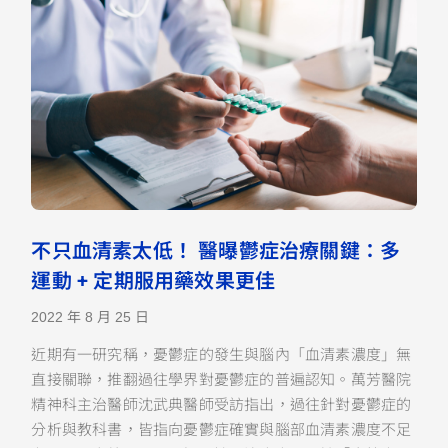
不只血清素太低！ 醫曝鬱症治療關鍵：多
運動 + 定期服用藥效果更佳
2022 年 8 月 25 日
近期有一研究稱，憂鬱症的發生與腦內「血清素濃度」無
直接關聯，推翻過往學界對憂鬱症的普遍認知。萬芳醫院
精神科主治醫師沈武典醫師受訪指出，過往針對憂鬱症的
分析與教科書，皆指向憂鬱症確實與腦部血清素濃度不足