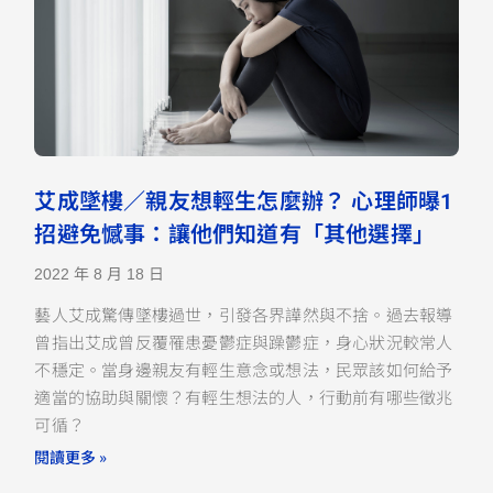
艾成墜樓／親友想輕生怎麼辦？ 心理師曝1
招避免憾事：讓他們知道有「其他選擇」
2022 年 8 月 18 日
藝人艾成驚傳墜樓過世，引發各界譁然與不捨。過去報導
曾指出艾成曾反覆罹患憂鬱症與躁鬱症，身心狀況較常人
不穩定。當身邊親友有輕生意念或想法，民眾該如何給予
適當的協助與關懷？有輕生想法的人，行動前有哪些徵兆
可循？
閱讀更多 »