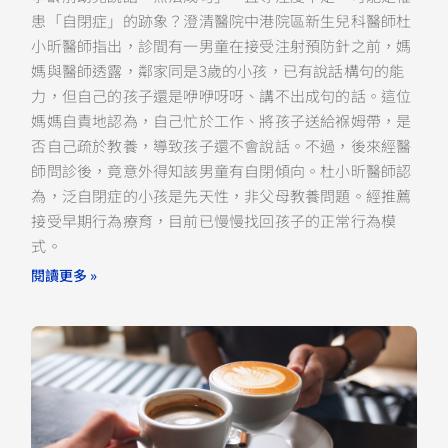
患「自閉症」的跡象？澄清醫院中港院區新生兒科醫師杜
小昕醫師指出，診間有一男童在接受注射預防針之前，媽
媽與醫師透露，鄰家同是3歲的小孩，已有說話構句的能
力，但自己的孩子還是咿咿呀呀、講不出成句的話。這位
媽媽自責地認為，自己忙於工作、將孩子送給褓姆帶，是
否自己疏於教養，導致孩子還不會說話。不過，後來經醫
師問診後，竟意外得知該男童有自閉傾向。杜小昕醫師認
為，泛自閉症的小孩是先天性，非父母教養問題。經推薦
接受早期行為療育，目前已慢慢找回孩子的正常行為模
式。
閱讀更多 »