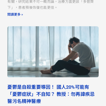
有關，研究結果不可一概而論，治療方面更該「多管齊
下」，患者預後恢復也能更佳。
閱讀更多 »
憂鬱是自殺重要導因！ 國人20%可能有
「憂鬱症狀」不自知？ 教授：勿再諱疾忌
醫污名精神醫療