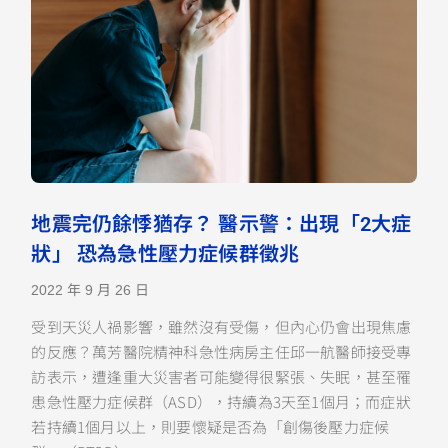
地震完仍餘悸猶存？ 醫示警：出現「2大症
狀」 恐為急性壓力症候群徵兆
2022 年 9 月 26 日
受到天災人禍影響，雖然沒有受傷，但內心仍會出現焦慮
的反應？萬芳醫院精神科急性病房主任邱一航醫師接受專
訪表示，遭逢重大災害者可能變得很緊張、失眠，甚至罹
患急性壓力症候群（ASD），持續為3天至1個月；而症狀
若持續1個月以上，則要懷疑是否為「創傷後壓力症候