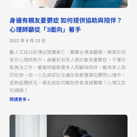
身邊有親友憂鬱症 如何提供協助與陪伴？
心理師籲從「3面向」著手
2022 年 8 月 23 日
藝人艾成日前傳出墜樓身亡，震驚台灣演藝圈。聯青診倪
家珍心理師表示，身邊若有家人被診斷有憂鬱症，不僅可
能無法工作，嚴重時還需要多人照顧與陪伴。雖有家人陪
同在側，但一人生病卻往往讓全家都壟罩在鬱悶心情中。
面對這種狀況，親友該如何幫助患者度過難關？心情又如
何調適？
閱讀更多 »