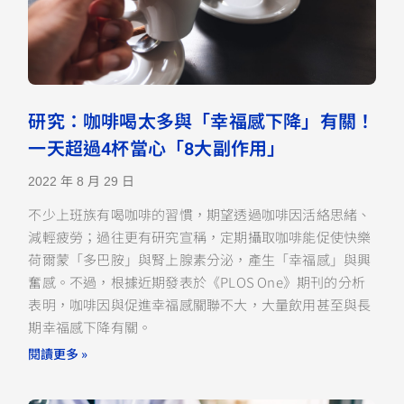
研究：咖啡喝太多與「幸福感下降」有關！
一天超過4杯當心「8大副作用」
2022 年 8 月 29 日
不少上班族有喝咖啡的習慣，期望透過咖啡因活絡思緒、
減輕疲勞；過往更有研究宣稱，定期攝取咖啡能促使快樂
荷爾蒙「多巴胺」與腎上腺素分泌，產生「幸福感」與興
奮感。不過，根據近期發表於《PLOS One》期刊的分析
表明，咖啡因與促進幸福感關聯不大，大量飲用甚至與長
期幸福感下降有關。
閱讀更多 »