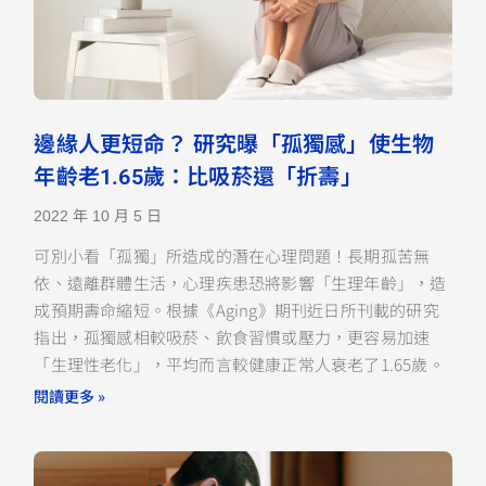
邊緣人更短命？ 研究曝「孤獨感」使生物
年齡老1.65歲：比吸菸還「折壽」
2022 年 10 月 5 日
可別小看「孤獨」所造成的潛在心理問題！長期孤苦無
依、遠離群體生活，心理疾患恐將影響「生理年齡」，造
成預期壽命縮短。根據《Aging》期刊近日所刊載的研究
指出，孤獨感相較吸菸、飲食習慣或壓力，更容易加速
「生理性老化」，平均而言較健康正常人衰老了1.65歲。
閱讀更多 »