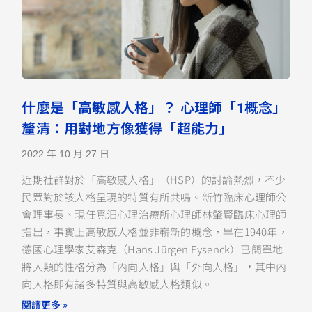
什麼是「高敏感人格」？ 心理師「1概念」
釐清：用對地方像獲得「超能力」
2022 年 10 月 27 日
近期社群對於「高敏感人格」（HSP）的討論熱烈，不少
民眾對於該人格呈現的特質有所共鳴。新竹臨床心理師公
會理事長、現任覓汨心理治療所心理師林肇賢臨床心理師
指出，事實上高敏感人格並非嶄新的概念，早在1940年，
德國心理學家艾森克（Hans Jürgen Eysenck）已簡單地
將人類的性格分為「內向人格」與「外向人格」，其中內
向人格即有諸多特質與高敏感人格類似。
閱讀更多 »