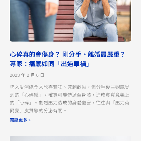
心碎真的會傷身？ 剛分手、離婚最嚴重？
專家：痛感如同「出過車禍」
2023 年 2 月 6 日
墜入愛河總令人欣喜若狂、感到歡愉，但分手後主觀感受
到的「心碎感」，確實可能傳遞至身體，造成實質意義上
的「心碎」。劇烈壓力造成的身體傷害，往往與「壓力荷
爾蒙」皮質醇的分泌有關。
閱讀更多 »