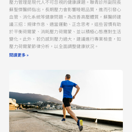
壓力管理是現代人不可忽視的健康課題。聯青診所副院長
蘇聖傑醫師指出，長期壓力會影響睡眠品質，進而引發心
血管、消化系統等健康問題。為改善高壓體質，蘇醫師建
議三招：規律作息、適當運動、正念思考，這些習慣有助
於平衡荷爾蒙、消耗壓力荷爾蒙、並以積極心態應對生活
變化。此外，若仍感到壓力過大，建議進行專業檢查，如
壓力荷爾蒙節律分析，以全面調整健康狀況。
閱讀更多 »