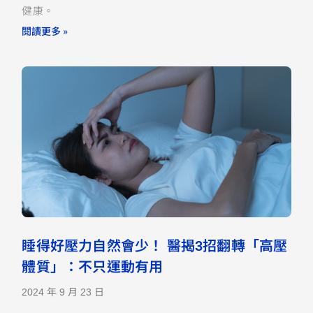
健康。
閱讀更多 »
睡得好壓力自然會少！ 醫揭3招翻轉「高壓
體質」：不只運動有用
2024 年 9 月 23 日