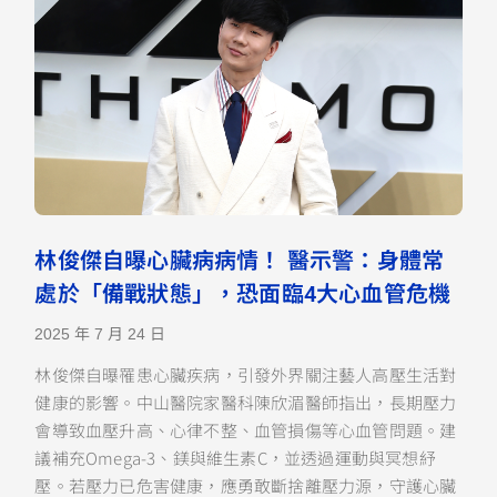
林俊傑自曝心臟病病情！ 醫示警：身體常
處於「備戰狀態」，恐面臨4大心血管危機
2025 年 7 月 24 日
林俊傑自曝罹患心臟疾病，引發外界關注藝人高壓生活對
健康的影響。中山醫院家醫科陳欣湄醫師指出，長期壓力
會導致血壓升高、心律不整、血管損傷等心血管問題。建
議補充Omega-3、鎂與維生素C，並透過運動與冥想紓
壓。若壓力已危害健康，應勇敢斷捨離壓力源，守護心臟