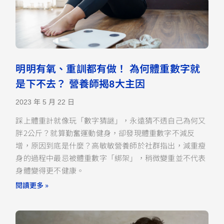
明明有氧、重訓都有做！ 為何體重數字就
是下不去？ 營養師揭8大主因
2023 年 5 月 22 日
踩上體重計就像玩「數字猜謎」，永遠猜不透自己為何又
胖2公斤？就算勤奮運動健身，卻發現體重數字不減反
增，原因到底是什麼？高敏敏營養師於社群指出，減重瘦
身的過程中最忌被體重數字「綁架」，稍微變重並不代表
身體變得更不健康。
閱讀更多 »