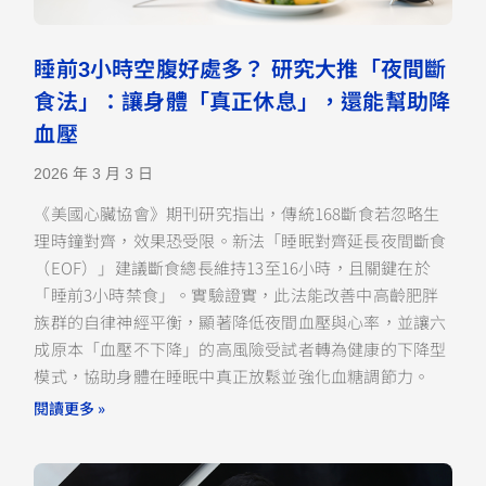
睡前3小時空腹好處多？ 研究大推「夜間斷
食法」：讓身體「真正休息」，還能幫助降
血壓
2026 年 3 月 3 日
《美國心臟協會》期刊研究指出，傳統168斷食若忽略生
理時鐘對齊，效果恐受限。新法「睡眠對齊延長夜間斷食
（EOF）」建議斷食總長維持13至16小時，且關鍵在於
「睡前3小時禁食」。實驗證實，此法能改善中高齡肥胖
族群的自律神經平衡，顯著降低夜間血壓與心率，並讓六
成原本「血壓不下降」的高風險受試者轉為健康的下降型
模式，協助身體在睡眠中真正放鬆並強化血糖調節力。
閱讀更多 »