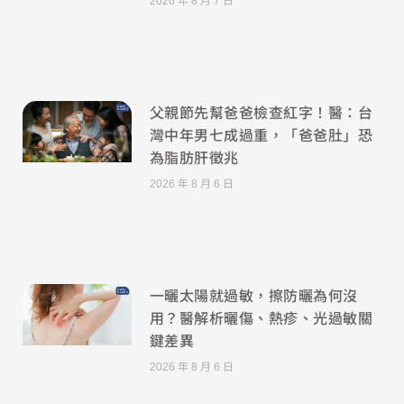
2026 年 8 月 7 日
父親節先幫爸爸檢查紅字！醫：台
灣中年男七成過重，「爸爸肚」恐
為脂肪肝徵兆
2026 年 8 月 6 日
一曬太陽就過敏，擦防曬為何沒
用？醫解析曬傷、熱疹、光過敏關
鍵差異
2026 年 8 月 6 日