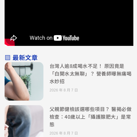
▧ 最新文章
台灣人逾8成喝水不足！ 原因竟是
「白開水太無聊」？ 營養師曝無痛喝
水妙招
2026 年 8 月 7 日
父親節健檢該選哪些項目？ 醫揭必做
檢查：40歲以上「攝護腺肥大」是常
態
2026 年 8 月 7 日