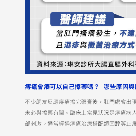
痔瘡會癢可以自己擦藥嗎？ 哪些原因與
不少網友反應痔瘡擦完藥膏後，肛門處會出
未必與擦藥有關。臨床上常見狀況是痔瘡病
部刺激。通常經過痔瘡治療搭配類固醇等止