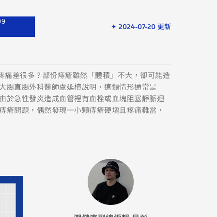
09
✦ 2024-07-20 更新
，疼痛差很多？部份痔瘡雖然「體積」不大，卻可能造
大腸直腸外科醫師盧延榕說明，這類情形通常是
由於急性發炎造成血管裡有血栓或血塊阻塞靜脈迴
痔瘡問題，偶然發現一小顆痔瘡硬塊且疼痛難當，