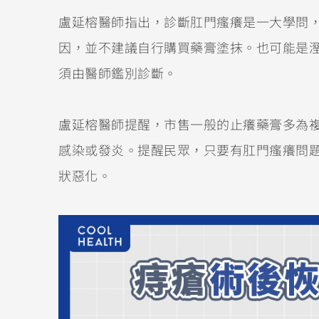
盧延榕醫師指出，診斷肛門瘙癢是一大學問
因，並不建議自行購買藥膏塗抹。也可能是
須由醫師鑑別診斷。
盧延榕醫師提醒，市售一般的止癢藥膏多為
感染或發炎。提醒民眾，只要有肛門瘙癢問
狀惡化。