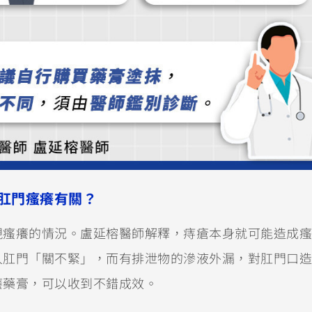
肛門瘙癢有關？
現瘙癢的情況。盧延榕醫師解釋，痔瘡本身就可能造成瘙
人肛門「關不緊」，而有排泄物的滲液外漏，對肛門口造
癢藥膏，可以收到不錯成效。