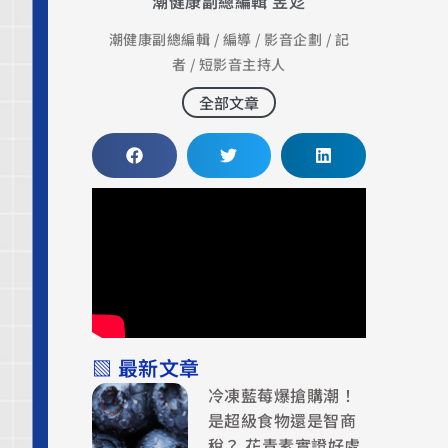
潮健康副總編輯 昱彣
潮健康副總編輯 / 編導 / 影音企劃 / 記
者 / 短影音主持人
全部文章
▧ 最新文章
冷凍藍莓爆搶購潮！
是超級食物還是智商
稅？ 花青素實證好處