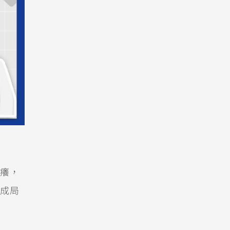
癢，
成局