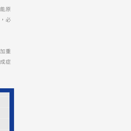
能原
，必
加重
成症