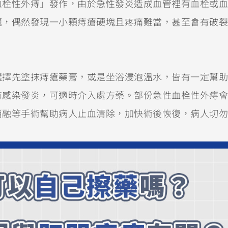
血栓性外痔」發作，由於急性發炎造成血管裡有血栓或血
題，偶然發現一小顆痔瘡硬塊且疼痛難當，甚至會有破裂
選擇先塗抹痔瘡藥膏，或是坐浴浸泡溫水，皆有一定幫助
有感染發炎，可適時介入處方藥。部份急性血栓性外痔會
消融等手術幫助病人止血清除，加快術後恢復，病人切勿