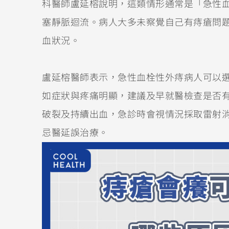
科醫師盧延榕說明，這類情形通常是「急性
塞靜脈迴流。病人大多未察覺自己有痔瘡問
血狀況。
盧延榕醫師表示，急性血栓性外痔病人可以
如症狀與疼痛明顯，建議及早就醫檢查是否
破裂及持續出血，急診時會視情況採取雷射
忌醫延誤治療。