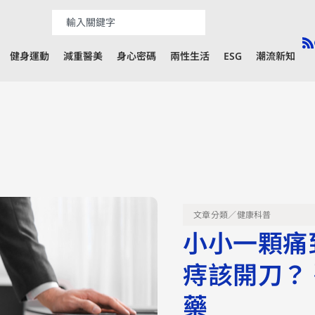
健身運動
減重醫美
身心密碼
兩性生活
ESG
潮流新知
文章分類／
健康科普
小小一顆痛
痔該開刀？
藥