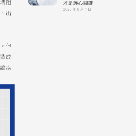
才是護心關鍵
塊阻
2026 年 8 月 4 日
、出
。但
造成
諱疾