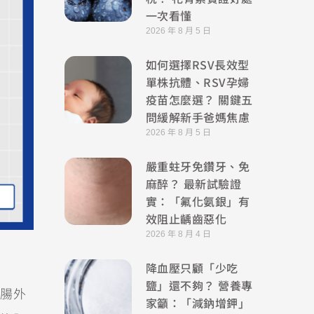
一次看懂
2026 年 8 月 5 日
如何選擇RSV長效型
單株抗體、RSV孕婦
疫苗怎麼選？ 關鍵五
問緩解新手爸媽焦慮
2026 年 8 月 5 日
嚴重蛀牙免鑽牙、免
麻醉？ 最新試驗證
實：「氟化氨銀」有
效阻止齲齒惡化
2026 年 8 月 4 日
降血壓只顧「少吃
鹽」還不夠？ 營養專
腸外
家籲：「減鈉增鉀」