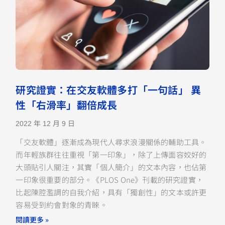
研究證實：在交友軟體多打「一句話」 異
性「右滑率」翻倍成長
2022 年 12 月 9 日
「交友軟體」逐漸成為現代人尋求浪漫關係的輔助工具。
而年輕族群往往重視「第一印象」，除了上傳面容姣好的
大頭貼引人關注，其實「個人簡介」的文本內容，也佔第
一印象很重要的部分。《PLOS One》刊載的研究證實，
比起陳腔濫調的自我介紹，具有「獨創性」的文本或許更
容易受到約會對象的青睞。
閱讀更多 »