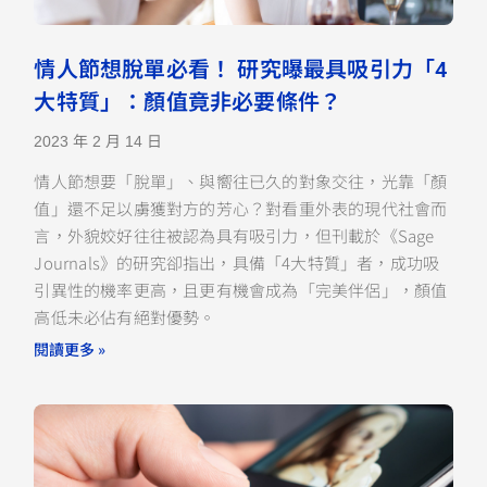
情人節想脫單必看！ 研究曝最具吸引力「4
大特質」：顏值竟非必要條件？
2023 年 2 月 14 日
情人節想要「脫單」、與嚮往已久的對象交往，光靠「顏
值」還不足以虜獲對方的芳心？對看重外表的現代社會而
言，外貌姣好往往被認為具有吸引力，但刊載於《Sage
Journals》的研究卻指出，具備「4大特質」者，成功吸
引異性的機率更高，且更有機會成為「完美伴侶」，顏值
高低未必佔有絕對優勢。
閱讀更多 »