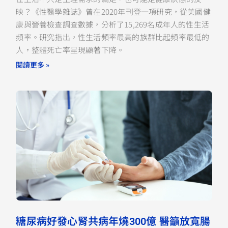
映？《性醫學雜誌》曾在2020年刊登一項研究，從美國健
康與營養檢查調查數據，分析了15,269名成年人的性生活
頻率。研究指出，性生活頻率最高的族群比起頻率最低的
人，整體死亡率呈現顯著下降。
閱讀更多 »
糖尿病好發心腎共病年燒300億 醫籲放寬腸