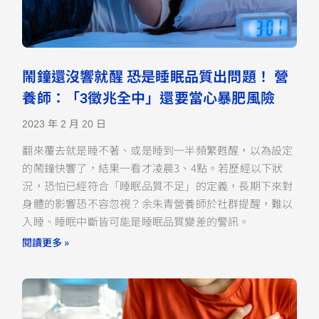
鬧鐘還沒響就醒 恐是睡眠品質出問題！ 營
養師：「3徵兆全中」還要當心暴肥風險
2023 年 2 月 20 日
翻來覆去就是睡不著、或是睡到一半頻繁甦醒，以為設定
的鬧鐘快響了，結果一看才凌晨3、4點。若歷經以下狀
況，恐怕已經符合「睡眠品質不足」的定義，長期下來對
身體的影響恐不容忽視？余朱青營養師於社群提醒，難以
入睡、睡眠中斷皆可能是睡眠品質變差的警訊。
閱讀更多 »