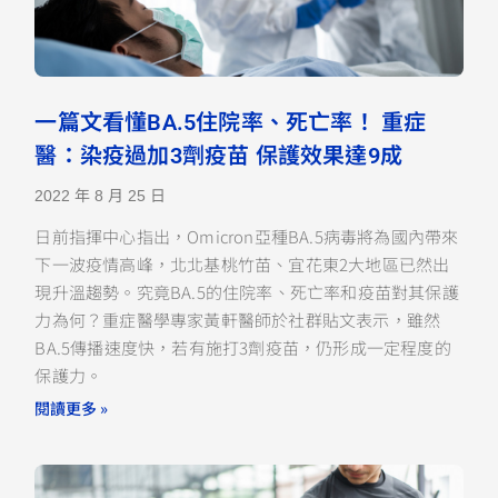
一篇文看懂BA.5住院率、死亡率！ 重症
醫：染疫過加3劑疫苗 保護效果達9成
2022 年 8 月 25 日
日前指揮中心指出，Omicron亞種BA.5病毒將為國內帶來
下一波疫情高峰，北北基桃竹苗、宜花東2大地區已然出
現升溫趨勢。究竟BA.5的住院率、死亡率和疫苗對其保護
力為何？重症醫學專家黃軒醫師於社群貼文表示，雖然
BA.5傳播速度快，若有施打3劑疫苗，仍形成一定程度的
保護力。
閱讀更多 »