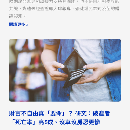
兩則論文無足夠證據力支持其論述，也不是目前科學界的
共識，媒體未經查證即大肆報導，恐徒增民眾對疫苗的錯
誤認知。
閱讀更多 »
財富不自由真「要命」？ 研究：破產者
「死亡率」高5成、沒車沒房恐更慘