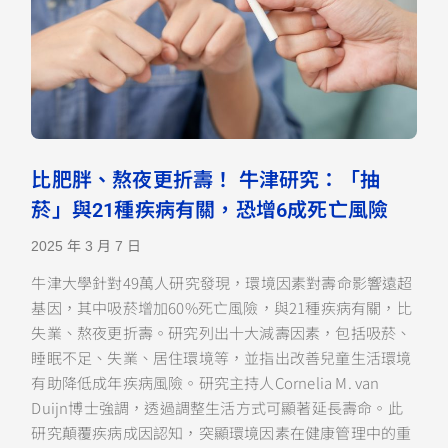
比肥胖、熬夜更折壽！ 牛津研究：「抽
菸」與21種疾病有關，恐增6成死亡風險
2025 年 3 月 7 日
牛津大學針對49萬人研究發現，環境因素對壽命影響遠超
基因，其中吸菸增加60%死亡風險，與21種疾病有關，比
失業、熬夜更折壽。研究列出十大減壽因素，包括吸菸、
睡眠不足、失業、居住環境等，並指出改善兒童生活環境
有助降低成年疾病風險。研究主持人Cornelia M. van
Duijn博士強調，透過調整生活方式可顯著延長壽命。此
研究顛覆疾病成因認知，突顯環境因素在健康管理中的重