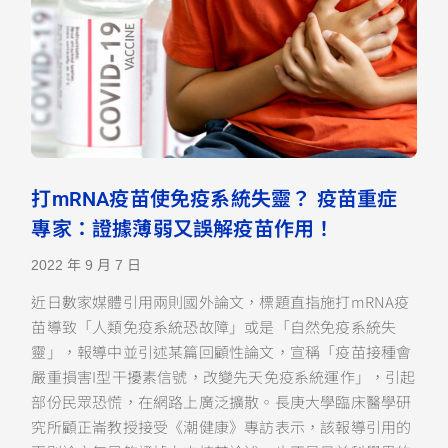
打mRNA疫苗使免疫系統失靈？ 疫苗重症
專家：證據薄弱又誤解疫苗作用！
2022 年 9 月 7 日
近日數家媒體引用兩則國外論文，標題直指施打mRNA疫
苗導致「人類免疫系統恐故障」或是「自然免疫系統失
靈」，報導中並引述某篇回顧性論文，宣稱「疫苗接種會
嚴重損害I型干擾素信號，改變先天免疫系統運作」，引起
部份民眾恐慌，在網路上廣泛擴散。長庚大學臨床醫學研
究所顧正崙教授接受《潮健康》專訪表示，該報導引用的