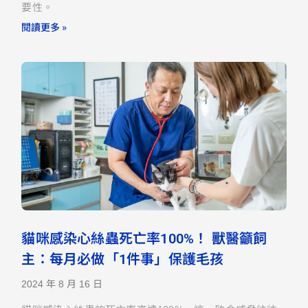
要性。
閱讀更多 »
貓咪感染心絲蟲死亡率100%！ 獸醫籲飼
主：每月必做「1件事」保護毛孩
2024 年 8 月 16 日