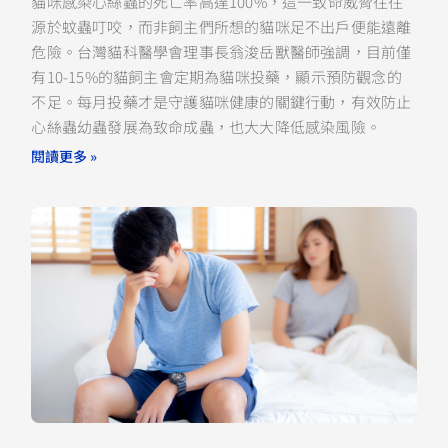
貓咪感染心絲蟲的死亡率高達100%，這一致命威脅往往
源於蚊蟲叮咬，而非飼主們所想的貓咪足不出戶便能遠離
危險。台灣貓科醫學會理事長翁浚岳獸醫師強調，目前僅
有10-15%的貓飼主會定期為貓咪投藥，顯示預防觀念的
不足。每月投藥才是守護貓咪健康的關鍵行動，有效防止
心絲蟲幼蟲發展為致命成蟲，也大大降低感染風險。
閱讀更多 »