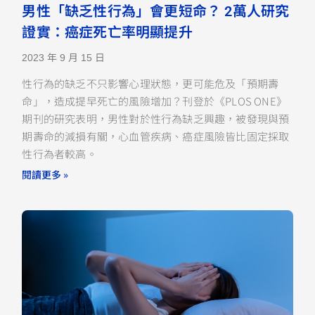
男性「缺乏性行為」會更短命？ 2萬人研究
證實：癌症死亡率明顯提升
2023 年 9 月 15 日
性行為的缺乏不只影響心理狀態，更可能危及「預期壽
命」，造成提早死亡的風險增加？刊登於《PLOS ONE》
期刊的研究表明，男性對於性行為缺乏興趣，被發現與預
期壽命的減損有關，心血管疾病、癌症風險皆比固定採取
性行為者較高。
閱讀更多 »