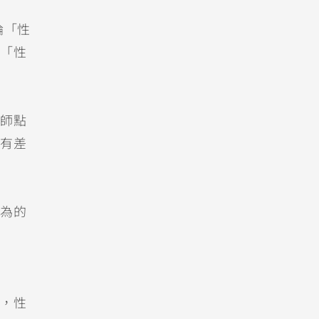
論「性
「性
師點
有差
為的
，性