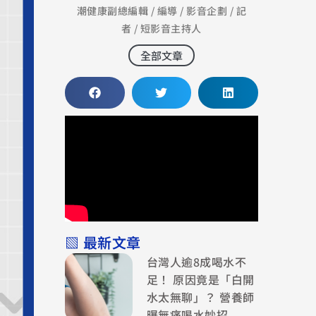
潮健康副總編輯 / 編導 / 影音企劃 / 記
者 / 短影音主持人
全部文章
▧ 最新文章
台灣人逾8成喝水不
足！ 原因竟是「白開
水太無聊」？ 營養師
曝無痛喝水妙招