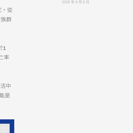
2026 年 8 月 6 日
究，從
的族群
於1
亡率
生活中
可能是