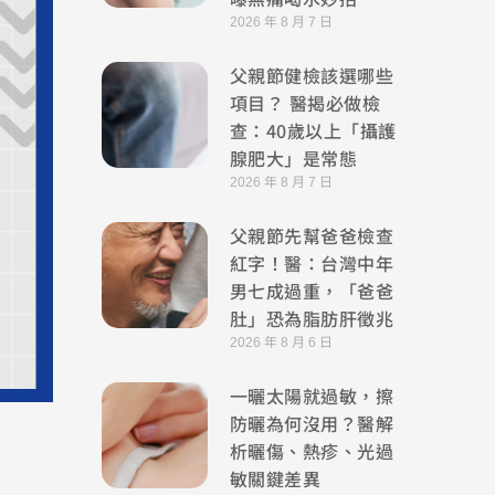
2026 年 8 月 7 日
父親節健檢該選哪些
項目？ 醫揭必做檢
查：40歲以上「攝護
腺肥大」是常態
2026 年 8 月 7 日
父親節先幫爸爸檢查
紅字！醫：台灣中年
男七成過重，「爸爸
肚」恐為脂肪肝徵兆
2026 年 8 月 6 日
一曬太陽就過敏，擦
防曬為何沒用？醫解
析曬傷、熱疹、光過
敏關鍵差異