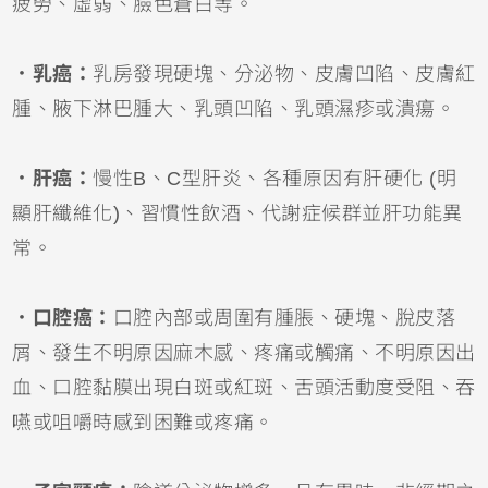
疲勞、虛弱、臉色蒼白等。
．乳癌：
乳房發現硬塊、分泌物、皮膚凹陷、皮膚紅
腫、腋下淋巴腫大、乳頭凹陷、乳頭濕疹或潰瘍。
．肝癌：
慢性B、C型肝炎、各種原因有肝硬化 (明
顯肝纖維化)、習慣性飲酒、代謝症候群並肝功能異
常。
．口腔癌：
口腔內部或周圍有腫脹、硬塊、脫皮落
屑、發生不明原因麻木感、疼痛或觸痛、不明原因出
血、口腔黏膜出現白斑或紅斑、舌頭活動度受阻、吞
嚥或咀嚼時感到困難或疼痛。