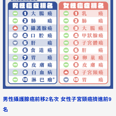
男性攝護腺癌前移2名次 女性子宮頸癌擠進前9
名