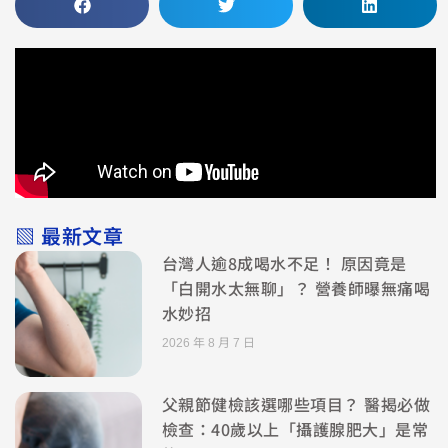
▧ 最新文章
台灣人逾8成喝水不足！ 原因竟是
「白開水太無聊」？ 營養師曝無痛喝
水妙招
2026 年 8 月 7 日
父親節健檢該選哪些項目？ 醫揭必做
檢查：40歲以上「攝護腺肥大」是常