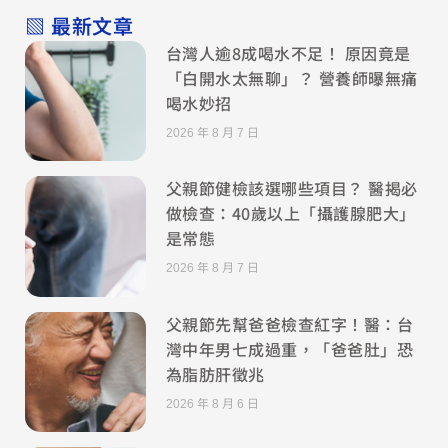
▧ 最新文章
台灣人逾8成喝水不足！ 原因竟是
「白開水太無聊」？ 營養師曝無痛
喝水妙招
2026 年 8 月 7 日
父親節健檢該選哪些項目？ 醫揭必
做檢查：40歲以上「攝護腺肥大」
是常態
2026 年 8 月 7 日
父親節先幫爸爸檢查紅字！醫：台
灣中年男七成過重，「爸爸肚」恐
為脂肪肝徵兆
2026 年 8 月 6 日