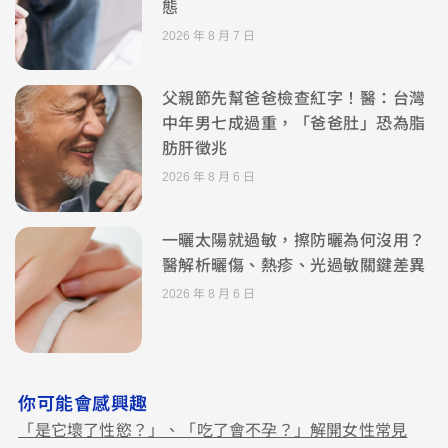
態
2026 年 8 月 7 日
父親節先幫爸爸檢查紅字！醫：台灣
中年男七成過重，「爸爸肚」恐為脂
肪肝徵兆
2026 年 8 月 6 日
一曬太陽就過敏，擦防曬為何沒用？
醫解析曬傷、熱疹、光過敏關鍵差異
2026 年 8 月 6 日
你可能會感興趣
「是它壞了性慾？」、「吃了會不孕？」解開女性常見