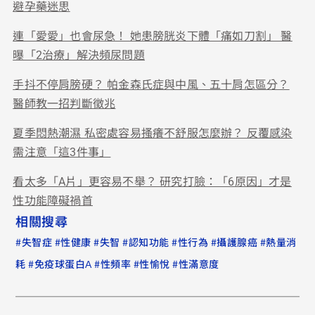
避孕藥迷思
連「愛愛」也會尿急！ 她患膀胱炎下體「痛如刀割」 醫
曝「2治療」解決頻尿問題
手抖不停肩膀硬？ 帕金森氏症與中風、五十肩怎區分？
醫師教一招判斷徵兆
夏季悶熱潮濕 私密處容易搔癢不舒服怎麼辦？ 反覆感染
需注意「這3件事」
看太多「A片」更容易不舉？ 研究打臉：「6原因」才是
性功能障礙禍首
相關搜尋
#
#
#
#
#
#
#
失智症
性健康
失智
認知功能
性行為
攝護腺癌
熱量消
#
#
#
#
耗
免疫球蛋白A
性頻率
性愉悅
性滿意度