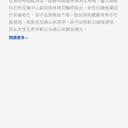
在哪些時間點為佳？超過40歲還來得及生育嗎？臺北婦產
科診所生殖中心副院長林時羽醫師指出，女性30歲後肇因
於卵巢老化，卵子品質開始下降，胎兒染色體異常率亦可
能提高。若能在30歲以前受孕，卵子狀態較30歲後更佳，
因此女性生育年齡以34歲以前最為適合。
閱讀更多 »