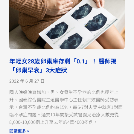
年輕女28歲卵巢庫存剩「0.1」！ 醫師揭
「卵巢早衰」3大症狀
2022 年 6 月 27 日
國人晚婚晚育增加，男、女發生不孕症的比例也逐年上
升。國泰綜合醫院生殖醫學中心主任賴宗炫醫師受訪表
示，台灣不孕症比例約為15%，每6-7對夫妻中就有1對面
臨不孕症問題。過去10年間接受試管嬰兒治療人數更從
8,000-10,000例上升至去年的4萬4000多例。
閱讀更多 »