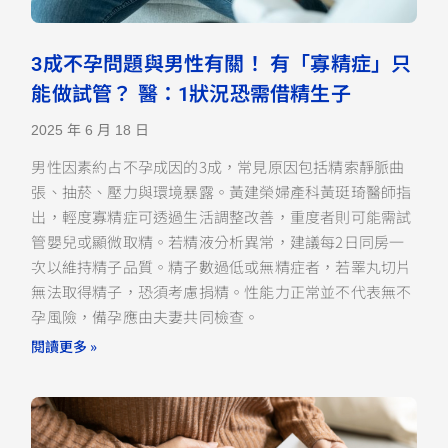
3成不孕問題與男性有關！ 有「寡精症」只
能做試管？ 醫：1狀況恐需借精生子
2025 年 6 月 18 日
男性因素約占不孕成因的3成，常見原因包括精索靜脈曲
張、抽菸、壓力與環境暴露。黃建榮婦產科黃珽琦醫師指
出，輕度寡精症可透過生活調整改善，重度者則可能需試
管嬰兒或顯微取精。若精液分析異常，建議每2日同房一
次以維持精子品質。精子數過低或無精症者，若睪丸切片
無法取得精子，恐須考慮捐精。性能力正常並不代表無不
孕風險，備孕應由夫妻共同檢查。
閱讀更多 »