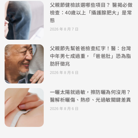
父親節健檢該選哪些項目？ 醫揭必做
檢查：40歲以上「攝護腺肥大」是常
態
2026 年 8 月 7 日
父親節先幫爸爸檢查紅字！醫：台灣
中年男七成過重，「爸爸肚」恐為脂
肪肝徵兆
2026 年 8 月 6 日
一曬太陽就過敏，擦防曬為何沒用？
醫解析曬傷、熱疹、光過敏關鍵差異
2026 年 8 月 6 日