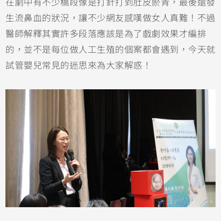
在劇中有不少橋段像是打針打到肚皮瘀青，最後還發
生流鼻血的狀況，讓不少網友感嘆做女人真難！不過
醫師解釋其實許多段落應該是為了戲劇效果才編排
的，並不是每位做人工生殖的個案都會遇到，今天就
試管嬰兒常見的迷思來為大家解惑！