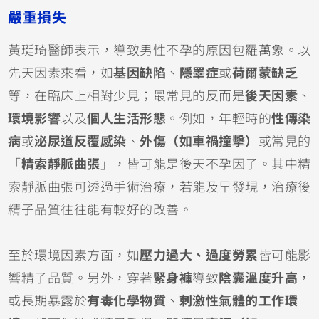
嚴重損失
黃珽琦醫師表示，導致男性不孕的原因包羅萬象。以
先天因素來看，如
基因缺陷
、
隱睪症
或
荷爾蒙缺乏
等，在臨床上相對少見；最常見的反而是
後天因素
、
環境影響
以及
個人生活形態
。例如，年輕時的
性傳染
病
或
泌尿道反覆感染
、
外傷（如車禍撞擊）
或常見的
「
精索靜脈曲張
」，皆可能是後天不孕因子。其中精
索靜脈曲張可透過手術治療，若能及早發現，治療後
精子品質往往能有較好的改善。
至於環境因素方面，如
壓力過大、過度勞累
皆可能影
響精子品質。另外，穿著
緊身褲
導致
陰囊溫度升高
，
或長期暴露於
有毒化學物質
、
刺激性氣體的工作環