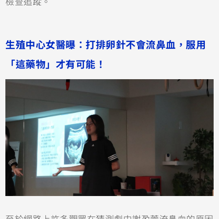
檢查追蹤。
生殖中心女醫曝：打排卵針不會流鼻血，服用
「這藥物」才有可能！