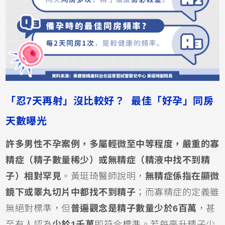
「忍7天再射」沒比較好？ 最佳「好孕」同房
天數曝光
許多男性不孕案例，多屬輕微至中等程度，嚴重的寡
精症（精子數量稀少）或無精症（精液中找不到精
子）相對罕見
。黃珽琦醫師說明，
無精症係指在顯微
鏡下或睪丸切片中都找不到精子
；而寡精症的定義雖
無絕對標準，但
普遍觀念是精子數量少於6百萬
，甚
至有人認為
少於1千萬
即符合標準。若每毫升精子少