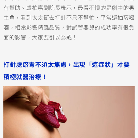
有幫助。盧柏嘉副院長表示，最看不慣的是劇中的男
主角，看到太太衝去打針不只不幫忙，平常還抽菸喝
酒，相當影響精蟲品質，對試管嬰兒的成功率有很負
面的影響，大家要引以為戒！
打針處瘀青不須太焦慮，出現「這症狀」才要
積極就醫治療！