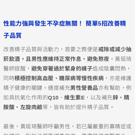
性能力強與發生不孕症無關！ 簡單5招改善精
子品質
改善精子品質與活動力，首要之務便是
戒除或減少抽
菸飲酒，且男性應維持正常作息、避免熬夜
。黃珽琦
醫師提醒，
避免穿著過於緊身的褲子
造成陰囊悶熱，
同時
積極控制高血壓、糖尿病等慢性疾病
，亦是維護
精子健康的關鍵。適度補充
男性營養品
亦有幫助，例
如具抗氧化作用的
Q10
、
維生素E
，以及補充
鋅、精
胺酸、左旋肉鹼
等，皆有助於提升精子品質。
最後，黃珽琦醫師呼籲男性，若已屬嚴重的寡精症或