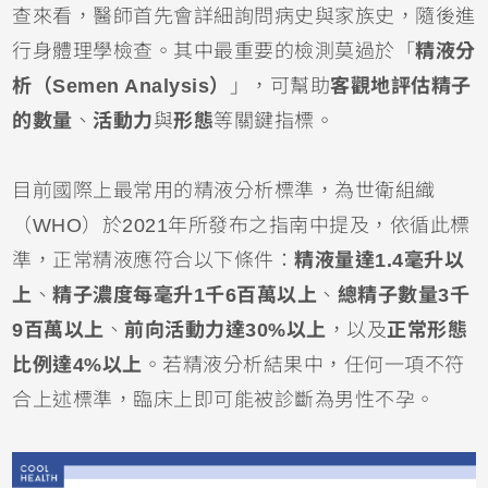
查來看，醫師首先會詳細詢問病史與家族史，隨後進
行身體理學檢查。其中最重要的檢測莫過於「
精液分
析（Semen Analysis）
」，可幫助
客觀地評估精子
的數量
、
活動力
與
形態
等關鍵指標。
目前國際上最常用的精液分析標準，為世衛組織
（WHO）於2021年所發布之指南中提及，依循此標
準，正常精液應符合以下條件：
精液量達1.4毫升以
上
、
精子濃度每毫升1千6百萬以上
、
總精子數量3千
9百萬以上
、
前向活動力達30%以上
，以及
正常形態
比例達4%以上
。若精液分析結果中，任何一項不符
合上述標準，臨床上即可能被診斷為男性不孕。