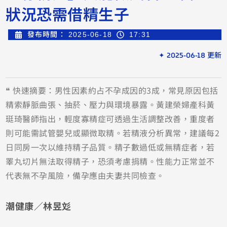
狀況恐需借精生子
發布時間：
2025-06-18
17:31
✦ 2025-06-18 更新
❝ 快速摘要：男性因素約占不孕成因的3成，常見原因包括
精索靜脈曲張、抽菸、壓力與環境暴露。黃建榮婦產科黃
珽琦醫師指出，輕度寡精症可透過生活調整改善，重度者
則可能需試管嬰兒或顯微取精。若精液分析異常，建議每2
日同房一次以維持精子品質。精子數過低或無精症者，若
睪丸切片無法取得精子，恐須考慮捐精。性能力正常並不
代表無不孕風險，備孕應由夫妻共同檢查。
潮健康／林昱彣