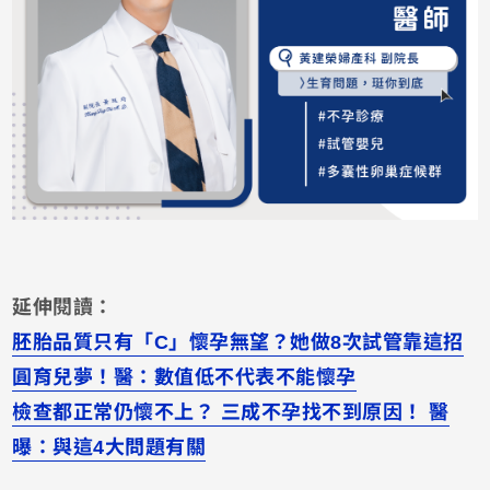
延伸閱讀：
胚胎品質只有「C」懷孕無望？她做8次試管靠這招
圓育兒夢！醫：數值低不代表不能懷孕
檢查都正常仍懷不上？ 三成不孕找不到原因！ 醫
曝：與這4大問題有關