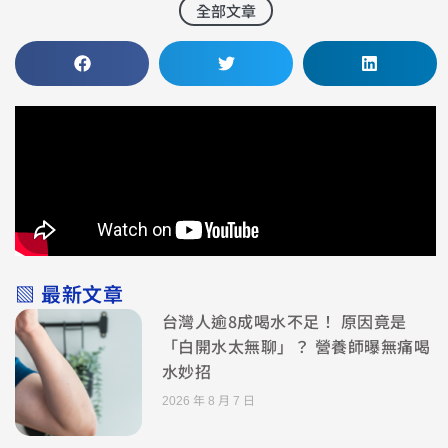
全部文章
▧ 最新文章
台灣人逾8成喝水不足！ 原因竟是
「白開水太無聊」？ 營養師曝無痛喝
水妙招
2026 年 8 月 7 日