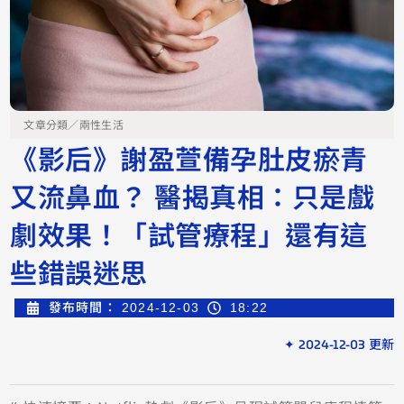
文章分類／
兩性生活
《影后》謝盈萱備孕肚皮瘀青
又流鼻血？ 醫揭真相：只是戲
劇效果！「試管療程」還有這
些錯誤迷思
發布時間：
2024-12-03
18:22
✦ 2024-12-03 更新