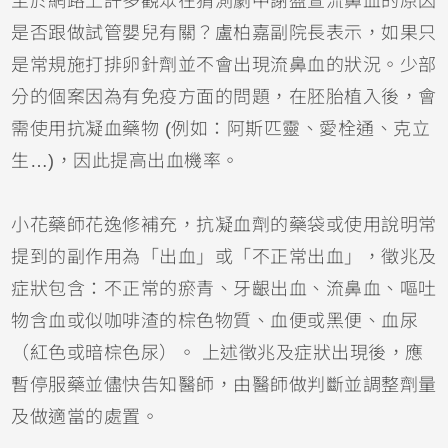
至於網路上許多觀眾在猜測劇中謝盈萱流鼻血的原因
是否跟做試管嬰兒有關？盧柏嘉副院長表示，如果只
是常規施打排卵針劑並不會出現流鼻血的狀況。少部
分的個案因為有免疫方面的問題，在胚胎植入後，會
需使用抗凝血藥物 (例如：阿斯匹靈、愛栓通、克立
生…)，因此提高出血機率。
小花藥師花逸修補充，抗凝血劑的藥袋或使用說明常
提到的副作用為「出血」或「不正常出血」，徵兆及
症狀包含：不正常的瘀青、牙齦出血、流鼻血、嘔吐
物含血或似咖啡渣的棕色物質、血便或黑便、血尿
（紅色或暗棕色尿）。 上述徵兆及症狀出現後，應
暫停服藥並儘快告知醫師，由醫師做判斷並調整劑量
及做適當的處置。