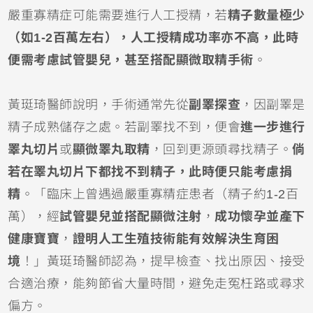
嚴重寡精症可能需要進行人工授精，若
精子數量極少
（如1-2百萬左右），人工授精成功率亦不高，此時
便需考慮試管嬰兒，甚至搭配顯微取精手術
。
黃珽琦醫師說明，手術通常先從
副睪探查
，因副睪是
精子成熟儲存之處。若副睪找不到，便會
進一步進行
睪丸切片
或
顯微睪丸取精
，回到更源頭尋找精子。
倘
若在睪丸切片下都找不到精子，此時便只能考慮捐
精
。「臨床上曾遇過嚴重寡精症患者（精子約1-2百
萬），經
試管嬰兒並搭配顯微注射
，
成功懷孕並產下
健康寶寶
，
證明人工生殖技術能有效解決生育困
境
！」黃珽琦醫師認為，提早檢查、找出原因、接受
合適治療，能夠節省大量時間，避免走冤枉路或尋求
偏方。