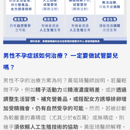
男性不孕症該如何治療？ 一定要做試管嬰兒
嗎？
男性不孕的治療方案為何？黃珽琦醫師說明，若屬輕
微不孕，例如
精子活動力
或
精液濃度稍差
，或許
透過
調整生活習慣、補充營養品，或搭配女方誘導排卵增
加受精機會，仍有自然受孕的可能
。然而，若被診斷
為較嚴重的寡精症（尤其少於6百萬）或無精症，則
幾乎
須依賴人工生殖技術的協助
。黃珽琦醫師解釋，