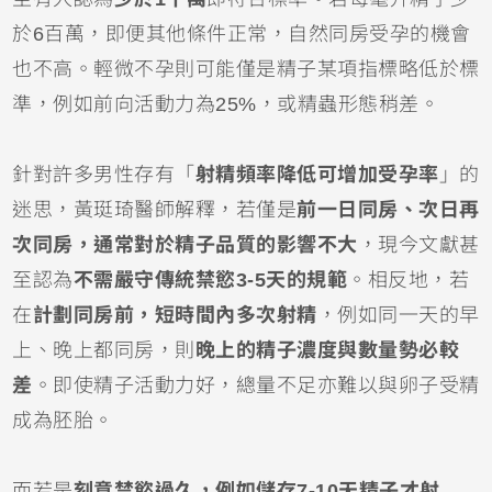
於6百萬，即便其他條件正常，自然同房受孕的機會
也不高。輕微不孕則可能僅是精子某項指標略低於標
準，例如前向活動力為25%，或精蟲形態稍差。
針對許多男性存有「
射精頻率降低可增加受孕率
」的
迷思，黃珽琦醫師解釋，若僅是
前一日同房、次日再
次同房，通常對於精子品質的影響不大
，現今文獻甚
至認為
不需嚴守傳統禁慾3-5天的規範
。相反地，若
在
計劃同房前，短時間內多次射精
，例如同一天的早
上、晚上都同房，則
晚上的精子濃度與數量勢必較
差
。即使精子活動力好，總量不足亦難以與卵子受精
成為胚胎。
而若是
刻意禁慾過久，例如儲存7-10天精子才射