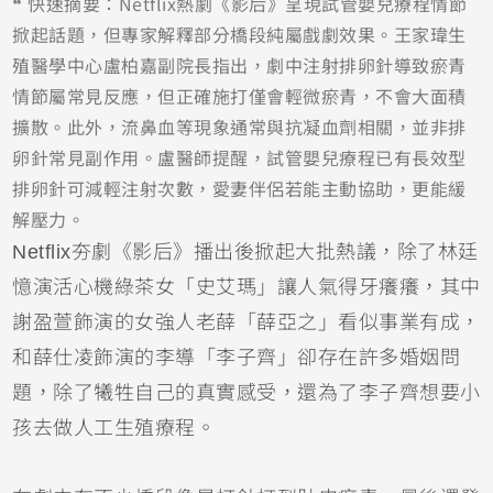
❝ 快速摘要：Netflix熱劇《影后》呈現試管嬰兒療程情節
掀起話題，但專家解釋部分橋段純屬戲劇效果。王家瑋生
殖醫學中心盧柏嘉副院長指出，劇中注射排卵針導致瘀青
情節屬常見反應，但正確施打僅會輕微瘀青，不會大面積
擴散。此外，流鼻血等現象通常與抗凝血劑相關，並非排
卵針常見副作用。盧醫師提醒，試管嬰兒療程已有長效型
排卵針可減輕注射次數，愛妻伴侶若能主動協助，更能緩
解壓力。
Netflix夯劇《影后》播出後掀起大批熱議，除了林廷
憶演活心機綠茶女「史艾瑪」讓人氣得牙癢癢，其中
謝盈萱飾演的女強人老薛「薛亞之」看似事業有成，
和薛仕凌飾演的李導「李子齊」卻存在許多婚姻問
題，除了犧牲自己的真實感受，還為了李子齊想要小
孩去做人工生殖療程。