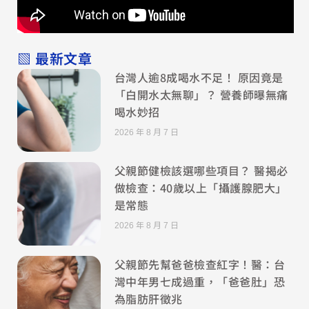
▧ 最新文章
台灣人逾8成喝水不足！ 原因竟是
「白開水太無聊」？ 營養師曝無痛
喝水妙招
2026 年 8 月 7 日
父親節健檢該選哪些項目？ 醫揭必
做檢查：40歲以上「攝護腺肥大」
是常態
2026 年 8 月 7 日
父親節先幫爸爸檢查紅字！醫：台
灣中年男七成過重，「爸爸肚」恐
為脂肪肝徵兆