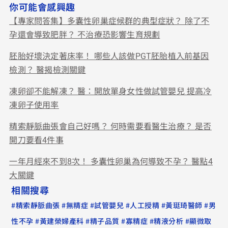
你可能會感興趣
【專家問答集】多囊性卵巢症候群的典型症狀？ 除了不
孕還會導致肥胖？ 不治療恐影響生育規劃
胚胎好壞決定著床率！ 哪些人該做PGT胚胎植入前基因
檢測？ 醫揭檢測關鍵
凍卵卻不能解凍？ 醫：開放單身女性做試管嬰兒 提高冷
凍卵子使用率
精索靜脈曲張會自己好嗎？ 何時需要看醫生治療？ 是否
開刀要看4件事
一年月經來不到8次！ 多囊性卵巢為何導致不孕？ 醫點4
大關鍵
相關搜尋
#
#
#
#
#
#
精索靜脈曲張
無精症
試管嬰兒
人工授精
黃珽琦醫師
男
#
#
#
#
#
性不孕
黃建榮婦產科
精子品質
寡精症
精液分析
顯微取