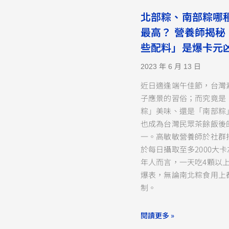
北部粽、南部粽哪
最高？ 營養師揭秘
些配料」是爆卡元
2023 年 6 月 13 日
近日適逢端午佳節，台灣
子應景的習俗；而究竟是
粽」美味、還是「南部粽
也成為台灣民眾茶餘飯後
一。高敏敏營養師於社群
於每日攝取至多2000大
年人而言，一天吃4顆以
爆表，無論南北粽食用上
制。
閱讀更多 »