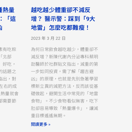
種熱量
越吃越少體重卻不減反
：「這
增？ 醫示警：踩到「9大
凶
地雷」怎麼吃都難瘦！
2023 年 3 月 22 日
素有吃粽
為何日常飲食越吃越少，體重卻不
「北部
減反增？新陳代謝內分泌專科蔡明
」好吃，
劼醫師於社群貼文指出，減重的第
的話題之
一步如同投資，需了解「趨吉避
指出，對
凶」的原理，也就是先別急著學習
卡左右的成
標新立異的減肥方法，反而該從基
上熱量就會
礎做起，避開生活中常見的「地雷
都需要節
食物」。不少食物看似無害，吃下
肚卻容易導致「熱量爆卡」，讓減
重目標遙遙無期。
閱讀更多 »