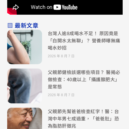
▧ 最新文章
台灣人逾8成喝水不足！ 原因竟是
「白開水太無聊」？ 營養師曝無痛
喝水妙招
2026 年 8 月 7 日
父親節健檢該選哪些項目？ 醫揭必
做檢查：40歲以上「攝護腺肥大」
是常態
2026 年 8 月 7 日
父親節先幫爸爸檢查紅字！醫：台
灣中年男七成過重，「爸爸肚」恐
為脂肪肝徵兆