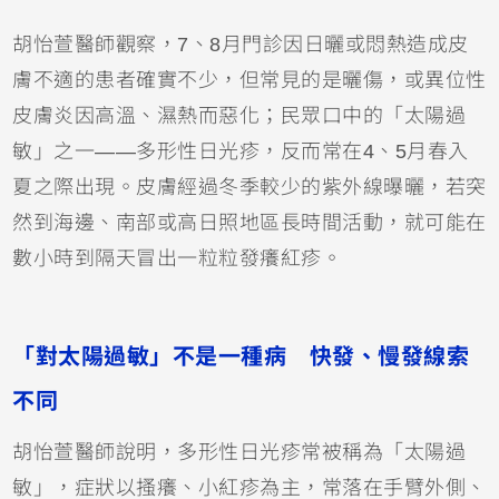
胡怡萱醫師觀察，7、8月門診因日曬或悶熱造成皮
膚不適的患者確實不少，但常見的是曬傷，或
異位性
皮膚炎
因高溫、濕熱而惡化；民眾口中的「太陽過
敏」之一——多形性日光疹，反而常在4、5月春入
夏之際出現。皮膚經過冬季較少的紫外線曝曬，若突
然到海邊、南部或高日照地區長時間活動，就可能在
數小時到隔天冒出一粒粒發癢紅疹。
「對太陽過敏」不是一種病 快發、慢發線索
不同
胡怡萱醫師說明，多形性日光疹常被稱為「太陽過
敏」，症狀以搔癢、小紅疹為主，常落在手臂外側、