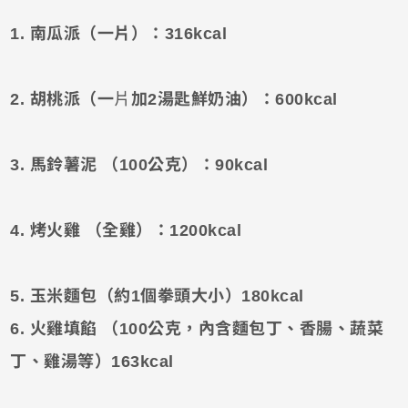
1. 南瓜派（一片）：316kcal
2. 胡桃派（
一
片
加2湯匙鮮奶油）
：
600kcal
3. 馬鈴薯泥 （100公克）：90kcal
4. 烤火雞 （全雞）：1200kcal
5. 玉米麵包
（約1個拳頭大小）
180kcal
6. 火雞填餡 （
100公克，內含
麵包丁、香腸、蔬菜
丁、雞湯等）163kcal