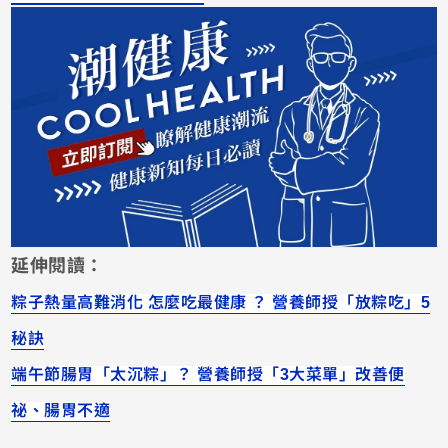
延伸閱讀：
粽子熱量高難消化 怎麼吃最健康 ？ 營養師授「放粽吃」5
秘訣
端午節腸胃「太沉粽」？ 營養師授「3大菜單」改善便
祕、腸胃不適