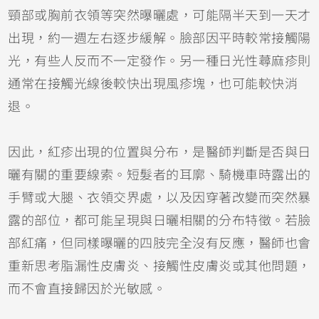
頸部或胸前衣領等突然曝曬處，可能隔半天到一天才
出現，約一週左右逐步緩解。臉部因平時較常接觸陽
光，有些人反而不一定發作。另一種日光性蕁麻疹則
通常在接觸光線後較快出現風疹塊，也可能較快消
退。
因此，紅疹出現的位置與分布，是醫師判斷是否與日
曬有關的重要線索。短髮者的耳廓、騎機車時露出的
手臂或大腿、衣領交界處，以及因穿著改變而突然暴
露的部位，都可能呈現與日曬相關的分布特徵。若臉
部紅痛，但同樣曝曬的四肢完全沒有反應，醫師也會
重新思考脂漏性皮膚炎、
接觸性皮膚炎
或其他問題，
而不會直接歸因於光敏感。