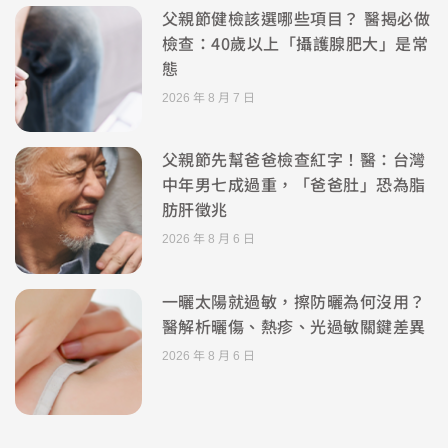
父親節健檢該選哪些項目？ 醫揭必做
檢查：40歲以上「攝護腺肥大」是常
態
2026 年 8 月 7 日
父親節先幫爸爸檢查紅字！醫：台灣
中年男七成過重，「爸爸肚」恐為脂
肪肝徵兆
2026 年 8 月 6 日
一曬太陽就過敏，擦防曬為何沒用？
醫解析曬傷、熱疹、光過敏關鍵差異
2026 年 8 月 6 日