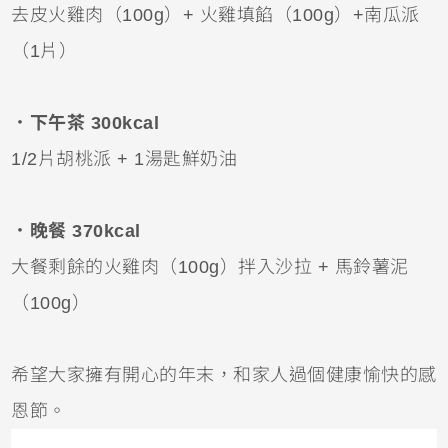
去皮火雞肉（100g）+ 火雞填餡（100g）+南瓜派
（1片）
．
下午茶 300kcal
1/2片胡桃派 + 1湯匙鮮奶油
．
晚餐 370kcal
大餐剩餘的火雞肉（100g
）
拌入沙拉 + 馬鈴薯泥
（100g
）
希望大家擁有開心的年末，和家人過個健康愉快的感
恩節。