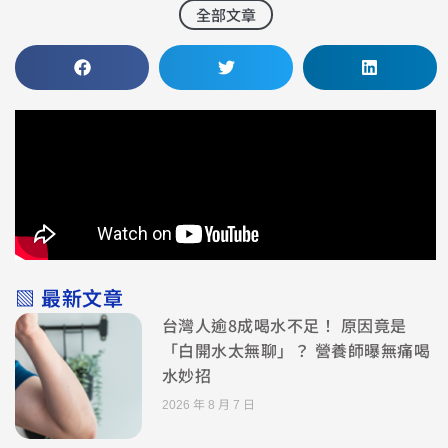
全部文章
▧ 最新文章
台灣人逾8成喝水不足！ 原因竟是
「白開水太無聊」？ 營養師曝無痛喝
水妙招
2026 年 8 月 7 日