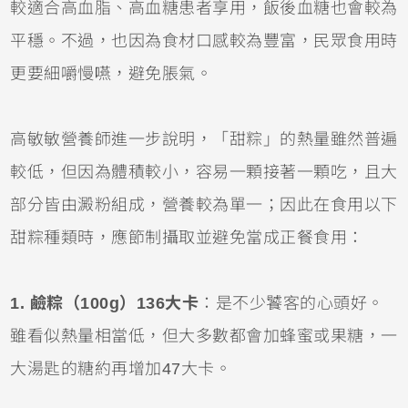
較適合高血脂、高血糖患者享用，飯後血糖也會較為
平穩。不過，也因為食材口感較為豐富，民眾食用時
更要細嚼慢嚥，避免脹氣。
高敏敏營養師進一步說明，「甜粽」的熱量雖然普遍
較低，但因為體積較小，容易一顆接著一顆吃，且大
部分皆由澱粉組成，營養較為單一；因此在食用以下
甜粽種類時，應節制攝取並避免當成正餐食用：
1. 鹼粽（100g）136大卡
：是不少饕客的心頭好。
雖看似熱量相當低，但大多數都會加蜂蜜或果糖，一
大湯匙的糖約再增加47大卡。