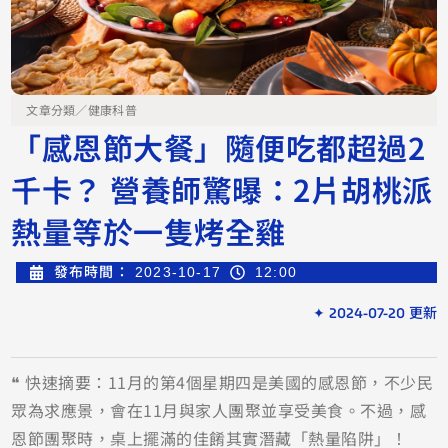
文章分類／
健康科普
「感恩節大餐」隨便吃都超過2
千卡？ 營養師驚曝：2片胡桃派
熱量等於一隻烤全雞
發布時間：
2023-10-17
12:00
✦ 2024-07-20 更新
❝ 快速摘要：11月的第4個星期四是美國的感恩節，不少民
眾為求應景，會在11月與家人團聚並享受美食。不過，感
恩節團聚時，桌上擺滿的佳餚其實潛藏「熱量陷阱」！