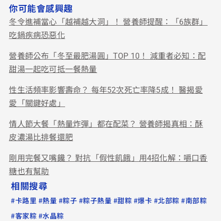
你可能會感興趣
冬令進補當心「越補越大洞」！ 營養師提醒：「6族群」
吃鍋疾病恐惡化
營養師公布「冬至最肥湯圓」TOP 10！ 減重者必知：配
甜湯一起吃可抵一餐熱量
性生活頻率影響壽命？ 每年52次死亡率降5成！ 醫揭愛
愛「關鍵好處」
情人節大餐「熱量炸彈」都在配菜？ 營養師揭真相：酥
皮濃湯比排餐還肥
剛用完餐又嘴饞？ 對抗「假性飢餓」用4招化解：嚼口香
糖也有幫助
相關搜尋
#
#
#
#
#
#
#
#
卡路里
熱量
粽子
粽子熱量
甜粽
爆卡
北部粽
南部粽
#
#
客家粽
水晶粽