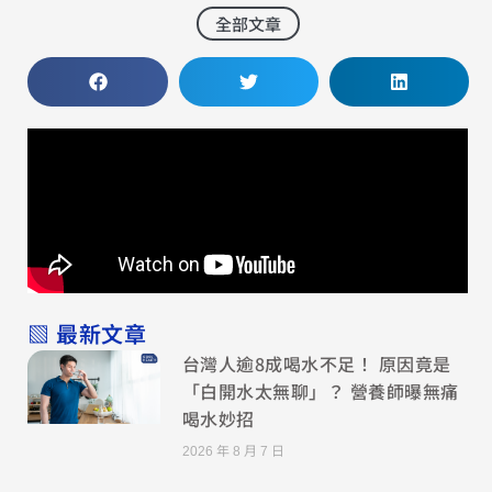
全部文章
▧ 最新文章
台灣人逾8成喝水不足！ 原因竟是
「白開水太無聊」？ 營養師曝無痛
喝水妙招
2026 年 8 月 7 日