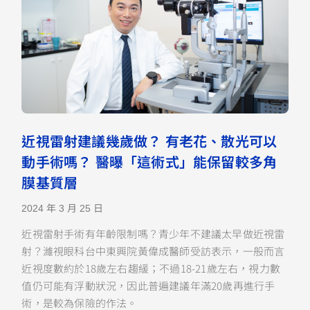
近視雷射建議幾歲做？ 有老花、散光可以
動手術嗎？ 醫曝「這術式」能保留較多角
膜基質層
2024 年 3 月 25 日
近視雷射手術有年齡限制嗎？青少年不建議太早做近視雷
射？濰視眼科台中東興院黃偉成醫師受訪表示，一般而言
近視度數約於18歲左右趨緩；不過18-21歲左右，視力數
值仍可能有浮動狀況，因此普遍建議年滿20歲再進行手
術，是較為保險的作法。