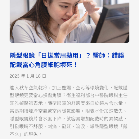
隱型眼鏡「日拋當周拋用」？ 醫師：錯誤
配戴當心角膜細胞壞死！
2023 年 1 月 18 日
進入秋冬空氣乾冷，加上塵爆、空污等環境變化，配戴隱
型眼鏡更要當心損傷角膜？衛生福利部台中醫院眼科主任
莊雅媜醫師表示，隱型眼鏡的舒適度來自於鏡片含水量，
當長期接觸冷空氣或室內暖氣影響，眼表水份加速散失、
隱型眼鏡鏡片含水度下降，就容易增加配戴時的異物感，
引發眼睛不舒服、刺痛、發紅、流淚，導致隱型眼鏡「戴
不久」的現象。