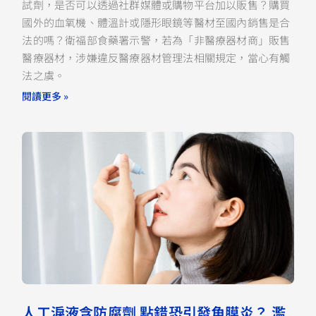
試劑，是否可以透過社群媒體或購物平台加以販售？購買
國外的血氧機、體溫計或隱形眼鏡等醫材至國內銷售是合
法的嗎？衛福部食藥署示警，若為「非醫療器材商」販售
醫療器材，涉嫌違反醫療器材管理法相關規定，當心有觸
法之虞。
閱讀更多 »
人工淚液含防腐劑 點錯恐引發角膜炎？ 濫