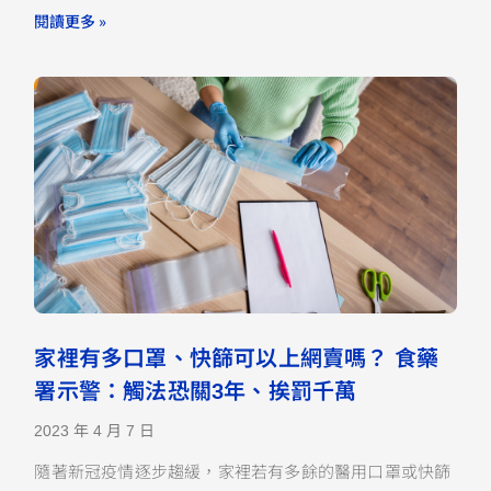
閱讀更多 »
家裡有多口罩、快篩可以上網賣嗎？ 食藥
署示警：觸法恐關3年、挨罰千萬
2023 年 4 月 7 日
隨著新冠疫情逐步趨緩，家裡若有多餘的醫用口罩或快篩