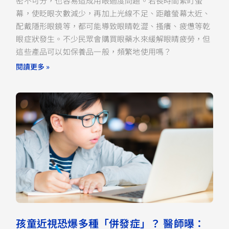
密不可分，也容易造成用眼過度問題。若長時間緊盯螢
幕，使眨眼次數減少，再加上光線不足、距離螢幕太近、
配戴隱形眼鏡等，都可能導致眼睛乾澀、搔癢、疲憊等乾
眼症狀發生。不少民眾會購買眼藥水來緩解眼睛疲勞，但
這些產品可以如保養品一般，頻繁地使用嗎？
閱讀更多 »
孩童近視恐爆多種「併發症」？ 醫師曝：