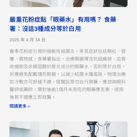
嚴重花粉症點「眼藥水」有用嗎？ 食藥
署：沒這3種成分等於白用
2025 年 4 月 14 日
春季花粉症引發的過敏性結膜炎，常見症狀包括眼紅、發
癢、異物感。食藥署指出，治療需選擇含抗組織胺、血管
收縮劑及非類固醇抗發炎成分的眼藥水，否則等於白用。
另應避免配戴隱形眼鏡，以減少結膜水腫風險。物理治療
如冷敷亦可舒緩不適。提醒民眾勿自行買藥，應諮詢眼科
醫師或藥師，開封後逾1個月未用完的眼藥應丟棄，使用
後若不適應立即就醫。
閱讀更多 »