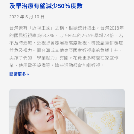
及早治療有望減少50％度數
2022 年 5 月 10 日
台灣素有「近視王國」之稱，根據統計指出，台灣2018年
的國民近視率為63.3%，比1986年的26.5%暴增2.4倍。若
不及時治療，近視恐會發展為高度近視、導致嚴重併發症
並危及視力。而台灣或其他東亞國家近視率的急遽上升，
與孩子們的「學業壓力」有關。花費更多時間在家庭作
業、使用電子設備等，這些活動都會加劇近視。
閱讀更多 »