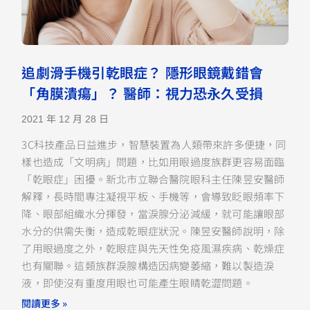
追劇滑手機引乾眼症？ 隱形眼鏡戴錯會
「角膜潰瘍」？ 醫師：視力恐永久受損
2021 年 12 月 28 日
3C科技產品日益進步，智慧裝置為人類帶來許多便捷，同
樣也造成「文明病」問題，比如用眼過度族群更容易面臨
「乾眼症」困擾。新北市立聯合醫院眼科主任陳昱安醫師
解釋，長時間專注凝視平板、手機等，會導致眨眼頻率下
降、眼部組織水分揮發，當淚腺分泌減緩，就可能讓眼部
水分的供需失衡，造成乾眼症狀況。陳昱安醫師說明，除
了用眼過度之外，乾眼症與先天性免疫風濕疾病、乾燥症
也有關聯。這類族群淚腺構造因病變萎縮，難以製造淚
液，即使沒有重度用眼也可能產生眼睛乾澀問題。
閱讀更多 »